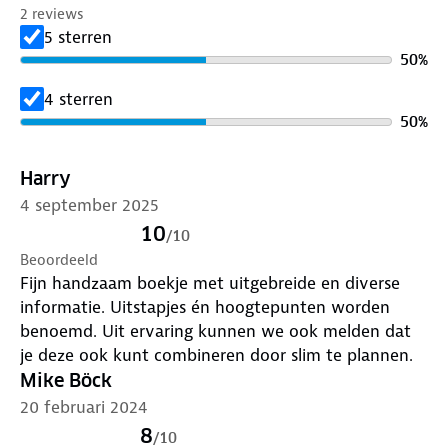
meer dan 100 gidsen biedt deze serie een reisgids
2 reviews
voor nagenoeg iedere denkbare bestemming.
5 sterren
50
%
4 sterren
50
%
Harry
4 september 2025
10
/
10
Beoordeeld
Fijn handzaam boekje met uitgebreide en diverse
informatie. Uitstapjes én hoogtepunten worden
benoemd. Uit ervaring kunnen we ook melden dat
je deze ook kunt combineren door slim te plannen.
Mike Böck
20 februari 2024
8
/
10