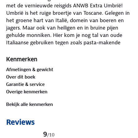
met de vernieuwde reisgids ANWB Extra Umbrië!
Umbrië is het ruige broertje van Toscane. Gelegen in
het groene hart van Italië, domein van boeren en
jagers. Maar ook van heiligen en in bruine pijen
gehulde monniken. Hier kom je nog tal van oude
Italiaanse gebruiken tegen zoals pasta-makende
oma’s of het typische Majolica aardewerk. De ANWB
Extra reisgids biedt naast veel praktische tips over
Kenmerken
vakantiehuizen, hotels en vervoer ook 15
Afmetingen & gewicht
inspirerende bezienswaardigheden die je niet mag
Over dit boek
missen. Ga wijnproeven bij een van de vele
Garantie & service
wijnhuizen, bezoek de middeleeuwse stad Spello of
Overige kenmerken
zoek verkoeling bij de watervallen van Cascata delle
Marmore. Deze kleine reisgids past gemakkelijk in de
Bekijk alle kenmerken
tas en heeft een handige uitneembare kaart met
daarop de beste tips voor overnachten, winkelen,
Reviews
eten en drinken en uitgaan. ANWB Extra is de
succesvolste reisgidsenserie van Nederland! Met
9
/
10