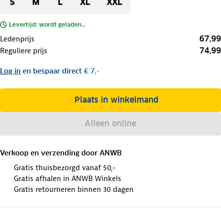
S
M
L
XL
XXL
Levertijd: wordt geladen..
67,99
Ledenprijs
74,99
Reguliere prijs
Log in
en bespaar direct
€ 7,-
Plaats in winkelmand
Alleen online
Verkoop en verzending door
ANWB
Gratis thuisbezorgd vanaf 50,-
Gratis afhalen in ANWB Winkels
Gratis retourneren binnen 30 dagen