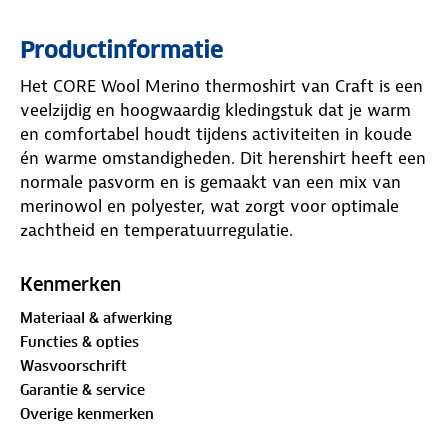
Productinformatie
Het CORE Wool Merino thermoshirt van Craft is een
veelzijdig en hoogwaardig kledingstuk dat je warm
en comfortabel houdt tijdens activiteiten in koude
én warme omstandigheden. Dit herenshirt heeft een
normale pasvorm en is gemaakt van een mix van
merinowol en polyester, wat zorgt voor optimale
zachtheid en temperatuurregulatie.
Merinowol is een natuurlijk materiaal dat bekend
staat om zijn uitstekende isolerende eigenschappen
Kenmerken
en ademend vermogen. Dit zorgt ervoor dat je
Materiaal & afwerking
warm blijft zonder oververhit te raken. Bovendien
Functies & opties
heeft merinowol de eigenschap dat het van nature
Wasvoorschrift
reukvrij is, wat betekent dat je het shirt meerdere
Garantie & service
keren kunt dragen zonder nare geurtjes.
Overige kenmerken
Het CORE Wool Merino thermoshirt voor heren van
Craft is gemaakt van mulesing-vrije merinowol, wat