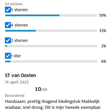
30%
gerecycled polyester
en is verkrijgbaar in
54 reviews
verschillende kleuren, zodat je kunt kiezen welke
5 sterren
het beste bij jouw stijl past. Ga voor een opvallende
59
%
kleur om te stralen op de piste, of kies een meer
ingetogen tint voor een tijdloze look. Deze fleece
4 sterren
skipully biedt alle eigenschappen die je nodig hebt
33
%
om comfortabel en warm te blijven, zodat je volop
2 sterren
kunt genieten van jouw dagen op de piste.
2
%
Pssst! Voor de heren is er ook een variant
beschikbaar, de skipully Wim. Zo kunnen zowel
1 ster
dames als heren genieten van de warmte en
6
%
comfort die deze skipully’s te bieden hebben.
ST van Oosten
14 april 2025
10
/
10
Beoordeeld
Handzaam, prettig dragend kledingstuk Makkelijk
wasbaar, snel droog. Dit is mijn tweede exemplaar.