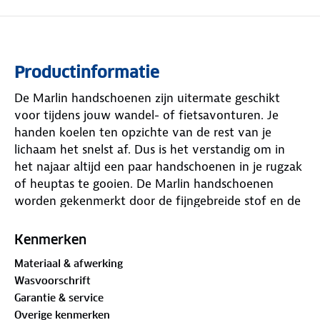
Productinformatie
De Marlin handschoenen zijn uitermate geschikt
voor tijdens jouw wandel- of fietsavonturen. Je
handen koelen ten opzichte van de rest van je
lichaam het snelst af. Dus is het verstandig om in
het najaar altijd een paar handschoenen in je rugzak
of heuptas te gooien. De Marlin handschoenen
worden gekenmerkt door de fijngebreide stof en de
zachte gebrushte binnenkant. Ideaal om snel je
handen op te warmen!
Kenmerken
Materiaal & afwerking
Wasvoorschrift
Garantie & service
Overige kenmerken