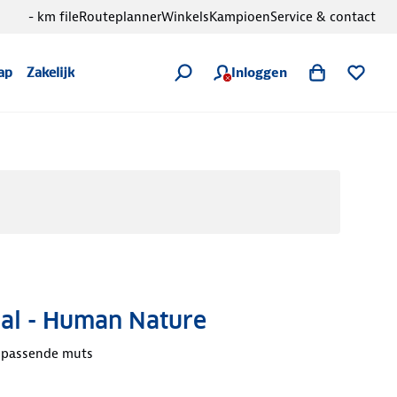
- km file
Routeplanner
Winkels
Kampioen
Service & contact
Inloggen
ap
Zakelijk
aal - Human Nature
jpassende muts