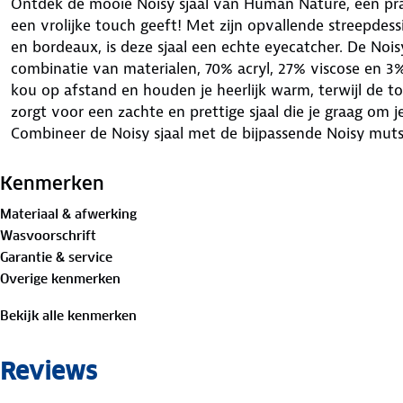
Ontdek de mooie Noisy sjaal van Human Nature, een pracht
een vrolijke touch geeft! Met zijn opvallende streepdess
en bordeaux, is deze sjaal een echte eyecatcher. De Nois
combinatie van materialen, 70% acryl, 27% viscose en 3
kou op afstand en houden je heerlijk warm, terwijl de t
zorgt voor een zachte en prettige sjaal die je graag om je
Combineer de Noisy sjaal met de bijpassende Noisy muts
indruk maakt. Of je nu door de stad wandelt of een dag
sjaal ben je verzekerd van warmte, stijl en een vleugje vro
Kenmerken
koude maanden met de Noisy sjaal van Human Nature, e
Materiaal & afwerking
wintergarderobe tot leven brengt en je een gevoel van k
Wasvoorschrift
Garantie & service
Overige kenmerken
Bekijk alle kenmerken
Reviews