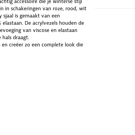
ig accessoire die je winterse stijl
in in schakeringen van roze, rood, wit
y sjaal is gemaakt van een
% elastaan. De acrylvezels houden de
oevoeging van viscose en elastaan
 hals draagt.
 en creëer zo een complete look die
je in de natuur doorbrengt, met deze
lijkheid. Laat jezelf stralen in de
en onmisbaar accessoire die jouw
nusse elegantie geeft!