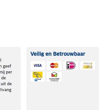
Veilig en Betrouwbaar
l
n geef
ij per
 de
 uit de
ntvang