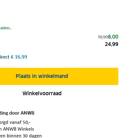
laden..
8,00
19,99
24,99
irect
€ 16,99
Plaats in winkelmand
Winkelvoorraad
ding door
ANWB
orgd vanaf 50,-
 in ANWB Winkels
ren binnen 30 dagen