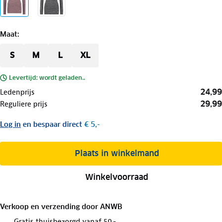
Maat
:
S
M
L
XL
Levertijd: wordt geladen..
24,99
Ledenprijs
29,99
Reguliere prijs
Log in
en bespaar direct
€ 5,-
Plaats in winkelmand
Winkelvoorraad
Verkoop en verzending door
ANWB
Gratis thuisbezorgd vanaf 50,-