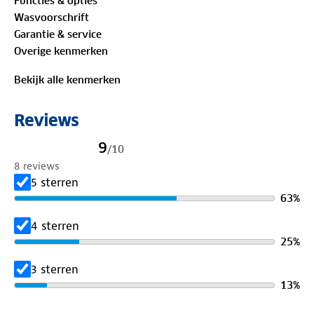
Functies & opties
om actief te blijven, wat het weer ook doet.
Wasvoorschrift
Garantie & service
Materiaal:
Overige kenmerken
60% polyester, 35% polyamide, 5% elastaan
Bekijk alle kenmerken
Is je kleding aan vervanging toe? Lever het in bij
onze winkels. Wij geven er een nieuwe bestemming
Reviews
aan.
9
/
10
8 reviews
5 sterren
63
%
4 sterren
25
%
3 sterren
13
%