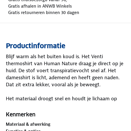
Gratis afhalen in ANWB Winkels
Gratis retourneren binnen 30 dagen
Productinformatie
Blijf warm als het buiten koud is. Het Venti
thermoshirt van Human Nature draag je direct op je
huid. De stof voert transpiratievocht snel af. Het
damesshirt is licht, ademend en heeft geen naden.
Dat zit extra lekker, vooral als je beweegt.
Het materiaal droogt snel en houdt je lichaam op
temperatuur. Ook als het weer tegenzit. Je kunt
kiezen uit twee kleuren: antraciet-zwart of roze.
Kenmerken
Combineer het thermoshirt met de Nisana
Materiaal & afwerking
thermobroek voor een complete set. Zo ben je klaar