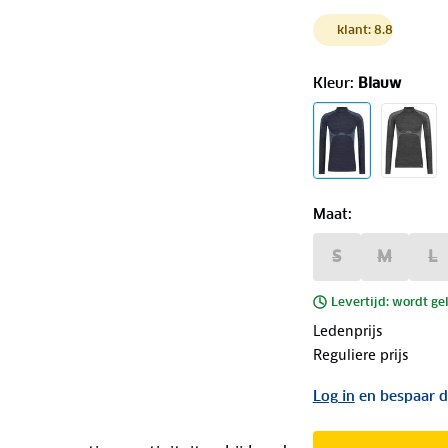
klant: 8.8
Kleur
:
Blauw
Maat
:
S
M
L
Levertijd: wordt ge
Ledenprijs
Reguliere prijs
Log in
en bespaar d