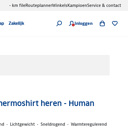
- km file
Routeplanner
Winkels
Kampioen
Service & contact
Inloggen
ap
Zakelijk
Thermoshirt heren - Human
nd
Lichtgewicht
Sneldrogend
Warmteregulerend