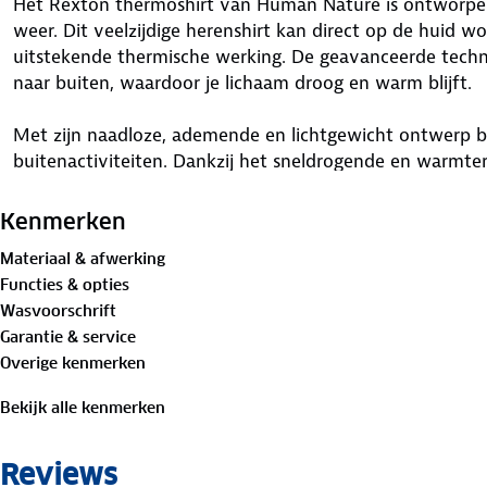
Het Rexton thermoshirt van Human Nature is ontworpen 
weer. Dit veelzijdige herenshirt kan direct op de huid 
uitstekende thermische werking. De geavanceerde technol
naar buiten, waardoor je lichaam droog en warm blijft.
Met zijn naadloze, ademende en lichtgewicht ontwerp bie
buitenactiviteiten. Dankzij het sneldrogende en warmtere
onder de meest uitdagende omstandigheden optimaal prest
blauw en antraciet-zwart.
Kenmerken
Materiaal & afwerking
Tip: combineer het Rexton thermoshirt met de thermob
Functies & opties
en bereid je voor op topprestaties, ongeacht de temper
Wasvoorschrift
Garantie & service
Materiaal:
Overige kenmerken
60% polyester, 35% polyamide, 5% elastaan
Bekijk alle kenmerken
Is je kleding aan vervanging toe? Lever het in bij onze 
bestemming aan.
Reviews