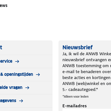
iews
t
Nieuwsbrief
Ja, ik wil de ANWB Winke
nieuwsbrief ontvangen e
ervice
ANWB toestemming om m
e-mail te benaderen over
& openingstijden
beste acties en kortingen
ANWB (web)winkel en o
elde vragen
5.- cadeautegoed.*
*Alleen voor leden
gegevens
E-mailadres