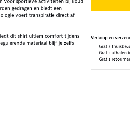
voor sportieve activiteiten bij koud
worden gedragen en biedt een
ogie voert transpiratie direct af
dt dit shirt ultiem comfort tijdens
Verkoop en verzen
gulerende materiaal blijf je zelfs
Gratis thuisbez
eren. Het shirt is verkrijgbaar in
Gratis afhalen
Gratis retourne
roek Maskin voor een complete set
atuur!
winkels. Wij geven er een nieuwe