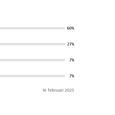
60
%
27
%
7
%
7
%
16 februari 2025