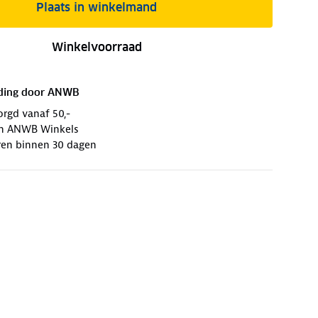
Plaats in winkelmand
Winkelvoorraad
ding door
ANWB
orgd vanaf 50,-
 in ANWB Winkels
ren binnen 30 dagen