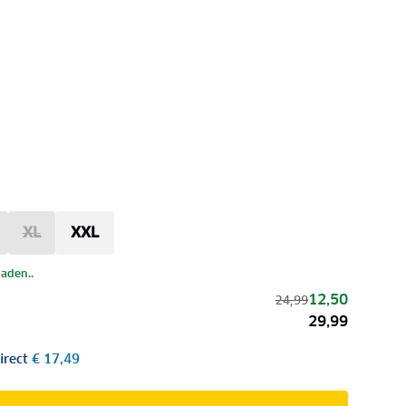
XL
XXL
laden..
12,50
24,99
29,99
irect
€ 17,49