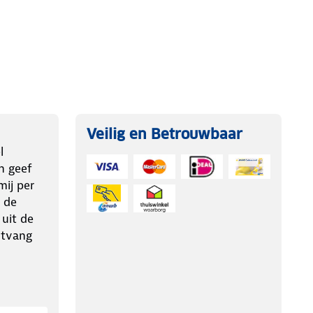
Veilig en Betrouwbaar
l
n geef
ij per
 de
 uit de
ntvang