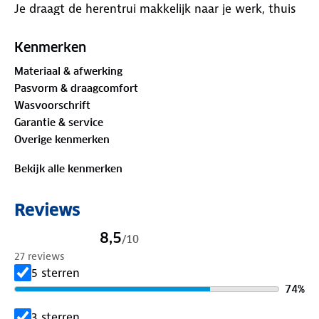
Je draagt de herentrui makkelijk naar je werk, thuis
of onderweg. Door de normale pasvorm heb je
genoeg bewegingsvrijheid. Dit is dé trui die je graag
Kenmerken
uit de kast pakt.
Materiaal & afwerking
Pasvorm & draagcomfort
Materiaal:
Wasvoorschrift
60% acryl, 11% wol, 4% elastaan, 25% nylon
Garantie & service
Overige kenmerken
Is je kleding aan vervanging toe? Lever het in bij
onze winkels. Wij geven er een nieuwe bestemming
Bekijk alle kenmerken
aan.
Reviews
Model is 1m84 en draagt maat M
8,5
/
10
27 reviews
5 sterren
74
%
3 sterren