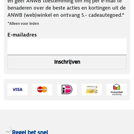
en geef ANWB toestemming om mij per e-mail te
benaderen over de beste acties en kortingen uit de
ANWB (web)winkel en ontvang 5.- cadeautegoed.*
*Alleen voor leden
E-mailadres
Inschrijven
Regel het snel