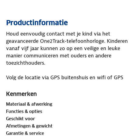
Productinformatie
Houd eenvoudig contact met je kind via het
geavanceerde One2Track-telefoonhorloge. Kinderen
vanaf vijf jaar kunnen zo op een veilige en leuke
manier communiceren met ouders en andere
toezichthouders.
Volg de locatie via GPS buitenshuis en wifi of GPS
binnenshuis. Stel veilige zones in, gebruik de
zoekfunctie voor het horloge en ontvang
Kenmerken
automatisch een melding via de app bij een bijna
Materiaal & afwerking
lege batterij.
Functies & opties
Geschikt voor
Afmetingen & gewicht
Garantie & service