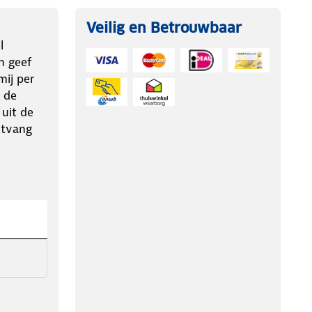
Veilig en Betrouwbaar
l
n geef
ij per
 de
 uit de
ntvang