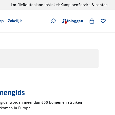
- km file
Routeplanner
Winkels
Kampioen
Service & contact
Inloggen
ap
Zakelijk
engids
gids’ worden meer dan 600 bomen en struiken
rkomen in Europa.