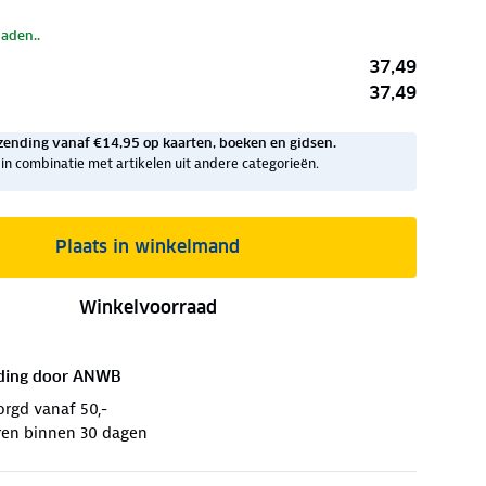
laden..
37,49
37,49
zending vanaf €14,95 op kaarten, boeken en gidsen.
ig in combinatie met artikelen uit andere categorieën.
Plaats in winkelmand
Winkelvoorraad
ding door
ANWB
orgd vanaf 50,-
ren binnen 30 dagen