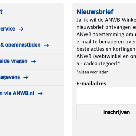
t
Nieuwsbrief
Ja, ik wil de ANWB Winke
nieuwsbrief ontvangen e
ervice
ANWB toestemming om m
e-mail te benaderen over
& openingstijden
beste acties en kortingen
ANWB (web)winkel en o
elde vragen
5.- cadeautegoed.*
*Alleen voor leden
gegevens
E-mailadres
n via ANWB.nl
Inschrijven