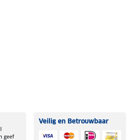
Veilig en Betrouwbaar
l
n geef