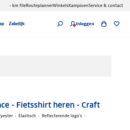
- km file
Routeplanner
Winkels
Kampioen
Service & contact
Inloggen
ap
Zakelijk
e - Fietsshirt heren - Craft
lyester
Elastisch
Reflecterende logo’s