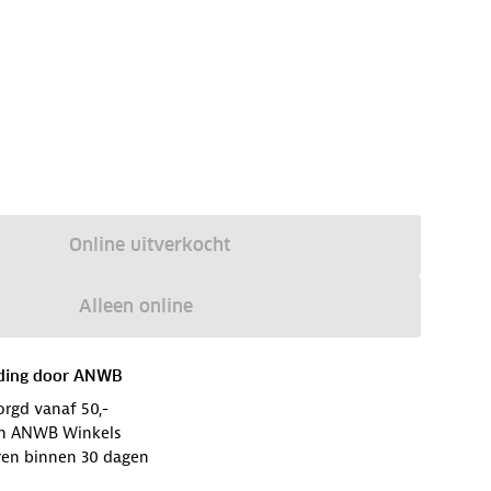
Online uitverkocht
Alleen online
ding door
ANWB
orgd vanaf 50,-
 in ANWB Winkels
ren binnen 30 dagen