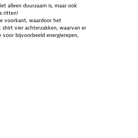
iet alleen duurzaam is, maar ook
 ritten!
n de voorkant, waardoor het
t shirt vier achterzakken, waarvan er
te voor bijvoorbeeld energierepen,
n print aan de achterkant van de
n plek blijft zitten.