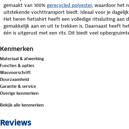
gemaakt van 100%
gerecycled polyester
, waardoor het n
uitstekende vochttransport biedt. Ideaal voor je dagelijks
Het heren fietsshirt heeft een volledige ritssluiting aa
gemakkelijk aan en uit te trekken is. Daarnaast heeft he
één is uitgerust met een rits. Dit biedt veel opbergruim
telefoon of sleutels. Verder heeft het shirt een silicone
onderzoom, zodat het shirt tijdens het fietsen goed op zij
Kenmerken
Materiaal & afwerking
Functies & opties
Wasvoorschrift
Duurzaamheid
Garantie & service
Overige kenmerken
Bekijk alle kenmerken
Reviews