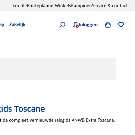
- km file
Routeplanner
Winkels
Kampioen
Service & contact
Inloggen
ap
Zakelijk
gids Toscane
 de compleet vernieuwde reisgids ANWB Extra Toscane.