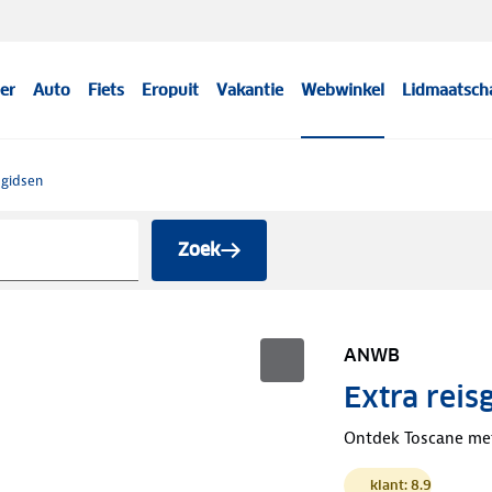
er
Auto
Fiets
Eropuit
Vakantie
Webwinkel
Lidmaatsch
sgidsen
Zoek
ANWB
Extra reis
Ontdek Toscane met
klant: 8.9