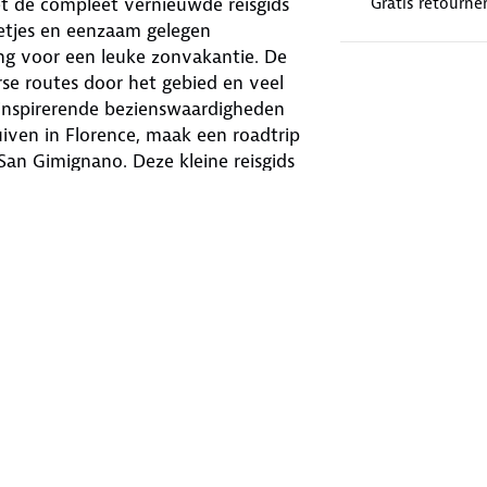
t de compleet vernieuwde reisgids
Gratis retourne
etjes en eenzaam gelegen
ng voor een leuke zonvakantie. De
se routes door het gebied en veel
5 inspirerende bezienswaardigheden
nuiven in Florence, maak een roadtrip
an Gimignano. Deze kleine reisgids
itneembare kaart met daarop de beste
ra is de succesvolste reisgidsenserie
dsen verkocht over meer dan 100
ere denkbare bestemming.