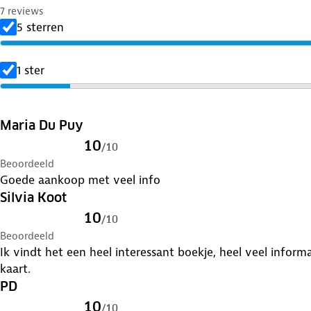
7 reviews
5 sterren
1 ster
Maria Du Puy
10
/
10
Beoordeeld
Goede aankoop met veel info
Silvia Koot
10
/
10
Beoordeeld
Ik vindt het een heel interessant boekje, heel veel infor
kaart.
PD
10
/
10