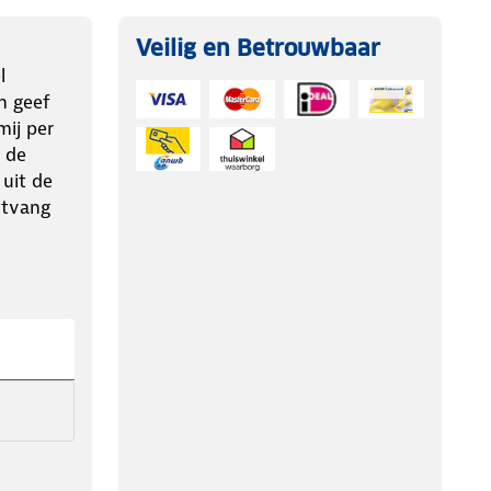
Veilig en Betrouwbaar
l
n geef
ij per
 de
 uit de
ntvang