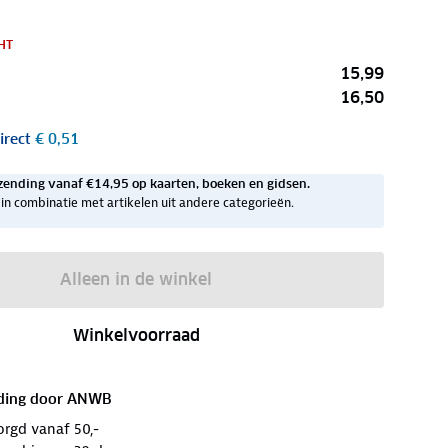
HT
15,99
16,50
irect
€ 0,51
zending vanaf €14,95 op kaarten, boeken en gidsen.
ig in combinatie met artikelen uit andere categorieën.
Alleen in de winkel
Winkelvoorraad
ding door
ANWB
orgd vanaf 50,-