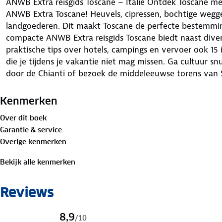
ANWB Extra reisgids Toscane – Italië Ontdek Toscane me
ANWB Extra Toscane! Heuvels, cipressen, bochtige wegg
landgoederen. Dit maakt Toscane de perfecte bestemmi
compacte ANWB Extra reisgids Toscane biedt naast diver
praktische tips over hotels, campings en vervoer ook 1
die je tijdens je vakantie niet mag missen. Ga cultuur s
door de Chianti of bezoek de middeleeuwse torens van S
past gemakkelijk in de handtas en heeft een handige u
tips voor winkelen, eten en drinken en uitgaan. ANWB Ext
Kenmerken
van Nederland! Met al meer dan 6 miljoen compacte gi
Over dit boek
titels, biedt deze serie een reisgids voor nagenoeg ied
Garantie & service
Overige kenmerken
Bekijk alle kenmerken
Reviews
8,9
/
10