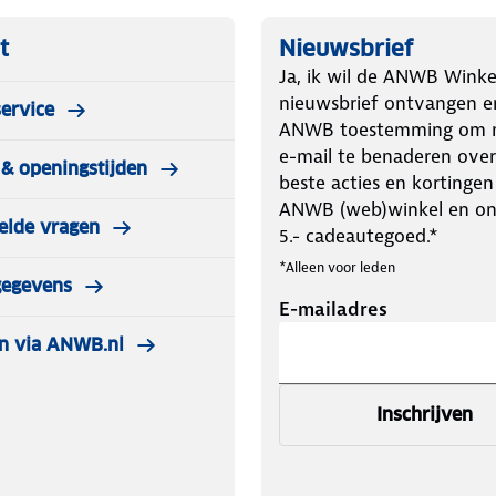
t
Nieuwsbrief
Ja, ik wil de ANWB Winke
nieuwsbrief ontvangen e
ervice
ANWB toestemming om m
e-mail te benaderen over
& openingstijden
beste acties en kortingen
ANWB (web)winkel en o
elde vragen
5.- cadeautegoed.*
*Alleen voor leden
gegevens
E-mailadres
n via ANWB.nl
Inschrijven