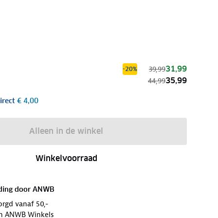
31,99
39,99
-20%
35,99
44,99
irect
€ 4,00
Alleen in de winkel
Winkelvoorraad
ding door
ANWB
orgd vanaf 50,-
 in ANWB Winkels