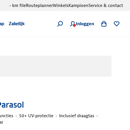
- km file
Routeplanner
Winkels
Kampioen
Service & contact
Inloggen
ap
Zakelijk
Parasol
uncties
50+ UV-protectie
Inclusief draagtas
ar