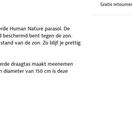
Gratis retourne
eerde Human Nature parasol. De
ed beschermd bent tegen de zon.
tand van de zon. Zo blijf je prettig
everde draagtas maakt meenemen
 diameter van 150 cm is deze
lse franjes zorgen voor een