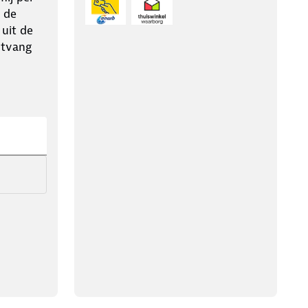
 de
 uit de
ntvang