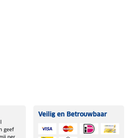
Veilig en Betrouwbaar
l
n geef
ij per