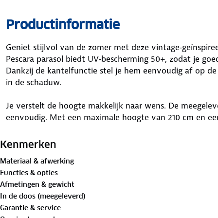
Productinformatie
Geniet stijlvol van de zomer met deze vintage‑geïnspir
Pescara parasol biedt UV‑bescherming 50+, zodat je go
Dankzij de kantelfunctie stel je hem eenvoudig af op de s
in de schaduw.
Je verstelt de hoogte makkelijk naar wens. De meegel
eenvoudig. Met een maximale hoogte van 210 cm en een
parasol ideaal voor picknicks en buitenfeestjes. De spee
authentieke vintage uitstraling.
Kenmerken
Materiaal & afwerking
Specificaties parasol
Functies & opties
✓ Bescherming tegen felle zon
Afmetingen & gewicht
✓ In hoogte verstelbaar
In de doos (meegeleverd)
✓ Max. hoogte: 210 cm
Garantie & service
✓ Inclusief draagtas