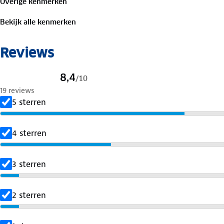
Overige kenmerken
✓ 50+ UV-protectie
✓ Gewicht: 1,55 kg
Bekijk alle kenmerken
✓ Kantelfuncties
✓ ø 150cm
Reviews
8,4
/
10
19 reviews
5 sterren
4 sterren
3 sterren
2 sterren