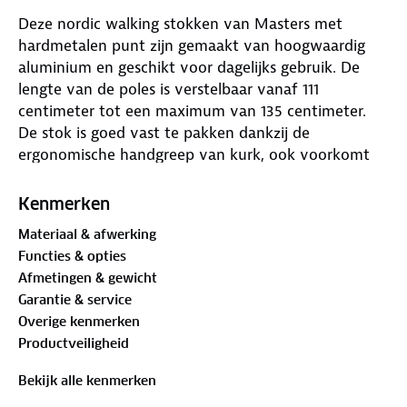
Deze nordic walking stokken van Masters met
hardmetalen punt zijn gemaakt van hoogwaardig
aluminium en geschikt voor dagelijks gebruik. De
lengte van de poles is verstelbaar vanaf 111
centimeter tot een maximum van 135 centimeter.
De stok is goed vast te pakken dankzij de
ergonomische handgreep van kurk, ook voorkomt
dit materiaal zweterige handen. Door de
afneembare handlus kun de je de stok gemakkelijk
Kenmerken
loslaten. De diameter van de buis is 14/16 mm. De
Materiaal & afwerking
stokken worden als set van twee geleverd en
Functies & opties
hebben ingevouwen een lengte van 77 cm.
Afmetingen & gewicht
Specificaties trekkingstokken:
Garantie & service
✓ Set van 2
Overige kenmerken
✓ Gewicht: 212 gram
Productveiligheid
✓ Materiaal: aluminium
✓ Ergonomische handgrepen van kurk
Bekijk alle kenmerken
✓ Evolution Reflex handlus