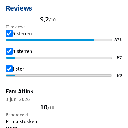
✓ Verstelbare lengte van 111 cm – 135 cm
Reviews
✓ Diameter buis 14/16 mm
✓ Pakformaat: 77 cm
9,2
/
10
✓ Uitgerust met een nordic walking pad
12 reviews
5 sterren
83
%
4 sterren
8
%
1 ster
8
%
Fam Aitink
3 juni 2026
10
/
10
Beoordeeld
Prima stokken