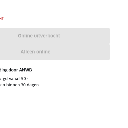
HT
Online uitverkocht
Alleen online
ding door
ANWB
orgd vanaf 50,-
ren binnen 30 dagen