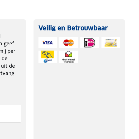
Veilig en Betrouwbaar
l
n geef
ij per
 de
 uit de
ntvang