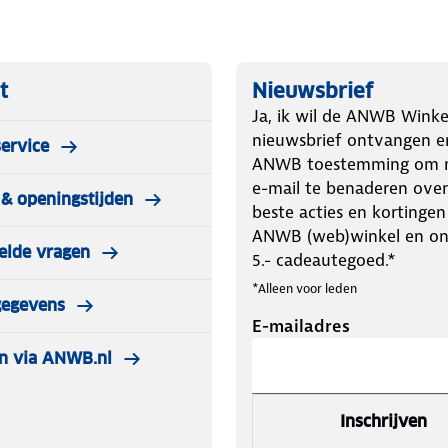
t
Nieuwsbrief
Ja, ik wil de ANWB Winke
nieuwsbrief ontvangen e
ervice
ANWB toestemming om m
e-mail te benaderen over
& openingstijden
beste acties en kortingen
ANWB (web)winkel en o
elde vragen
5.- cadeautegoed.*
*Alleen voor leden
gegevens
E-mailadres
n via ANWB.nl
Inschrijven