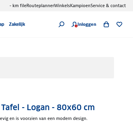
- km file
Routeplanner
Winkels
Kampioen
Service & contact
Inloggen
ap
Zakelijk
Tafel - Logan - 80x60 cm
stevig en is voorzien van een modern design.