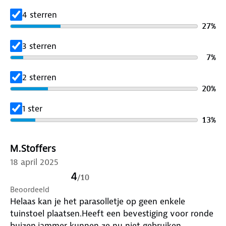
4 sterren
27
%
3 sterren
7
%
2 sterren
20
%
1 ster
13
%
M.Stoffers
18 april 2025
4
/
10
Beoordeeld
Helaas kan je het parasolletje op geen enkele
tuinstoel plaatsen.Heeft een bevestiging voor ronde
buizen,jammer kunnen ze nu niet gebruiken.