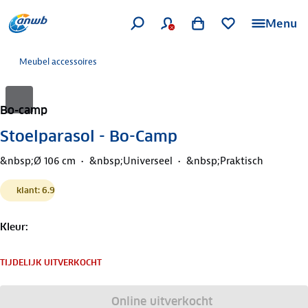
Menu
Meubel accessoires
Bo-camp
Stoelparasol - Bo-Camp
&nbsp;Ø 106 cm
&nbsp;Universeel
&nbsp;Praktisch
klant: 6.9
Kleur
:
TIJDELIJK UITVERKOCHT
Online uitverkocht