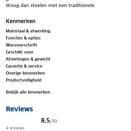
droog dan stoelen met een traditionele
schuimvulling.
Kenmerken
Daarnaast zijn zowel de rugleuning, de zitting en de
Materiaal & afwerking
armleggers ergonomisch gevormd. De stoel is
Functies & opties
voorzien van een geanodiseerd U-frame voor extra
Wasvoorschrift
stabiliteit en stevigheid. Ingeklapt is deze stoel zeer
Geschikt voor
compact en daardoor gemakkelijk mee te nemen
Afmetingen & gewicht
Garantie & service
Overige kenmerken
Productveiligheid
Bekijk alle kenmerken
Reviews
8,5
/
10
4 reviews