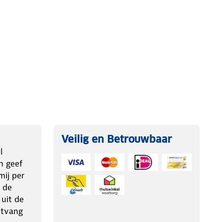
Veilig en Betrouwbaar
l
n geef
ij per
 de
 uit de
ntvang