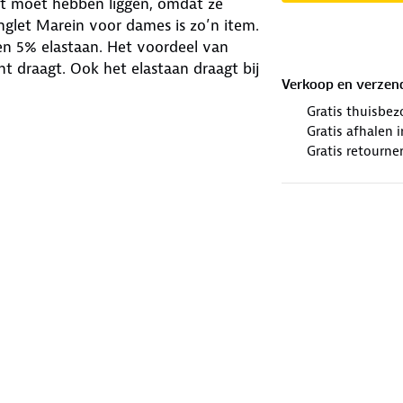
 kast moét hebben liggen, omdat ze
nglet Marein voor dames is zo’n item.
n 5% elastaan. Het voordeel van
t draagt. Ook het elastaan draagt bij
Verkoop en verzen
Gratis thuisbez
Gratis afhalen
Gratis retourne