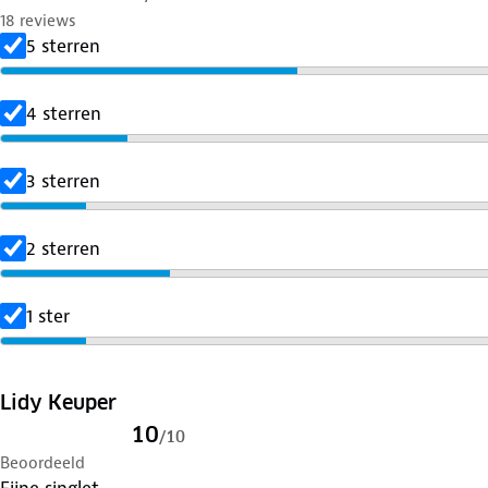
18 reviews
5 sterren
4 sterren
3 sterren
2 sterren
1 ster
Lidy Keuper
10
/
10
Beoordeeld
Fijne singlet