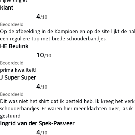
klant
4
/
10
Beoordeeld
Op de afbeelding in de Kampioen en op de site lijkt de ha
een reguliere top met brede schouderbandjes.
HE Beulink
10
/
10
Beoordeeld
prima kwaliteit!
J Super Super
4
/
10
Beoordeeld
Dit was niet het shirt dat ik besteld heb. Ik kreeg het ve
schouderbandjes. Er waren hier meer klachten over, las ik in de reviews. Heb het retour
gestuurd
Ingrid van der Spek-Pasveer
4
/
10