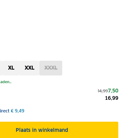
XL
XXL
XXXL
laden..
7,50
14,99
16,99
irect
€ 9,49
Plaats in winkelmand