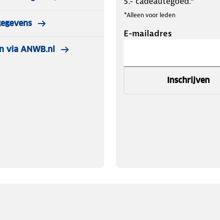
5.- cadeautegoed.*
*Alleen voor leden
gegevens
E-mailadres
n via ANWB.nl
Inschrijven