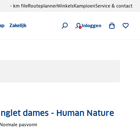
- km file
Routeplanner
Winkels
Kampioen
Service & contact
Inloggen
ap
Zakelijk
inglet dames - Human Nature
Normale pasvorm