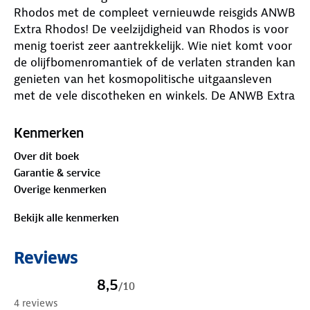
Rhodos met de compleet vernieuwde reisgids ANWB
Extra Rhodos! De veelzijdigheid van Rhodos is voor
menig toerist zeer aantrekkelijk. Wie niet komt voor
de olijfbomenromantiek of de verlaten stranden kan
genieten van het kosmopolitische uitgaansleven
met de vele discotheken en winkels. De ANWB Extra
reisgids Rhodos biedt naast veel praktische tips over
campings, vakantiehuizen, hotels en vervoer ook 15
Kenmerken
inspirerende bezienswaardigheden die je niet mag
Over dit boek
missen. Bezoek het Archeologisch Museum vol
Garantie & service
opgegraven schatten, geniet van het uitzicht vanaf
Overige kenmerken
het Filérimos-klooster of ga langs bij de
sponzenduikers in Sými. Deze kleine reisgids past
Bekijk alle kenmerken
gemakkelijk in de tas en heeft een handige
uitneembare kaart met daarop de beste tips voor
Reviews
overnachten, winkelen, eten en drinken en uitgaan.
ANWB Extra is de succesvolste reisgidsenserie van
8,5
/
10
Nederland! Met meer dan 100 gidsen biedt deze
4 reviews