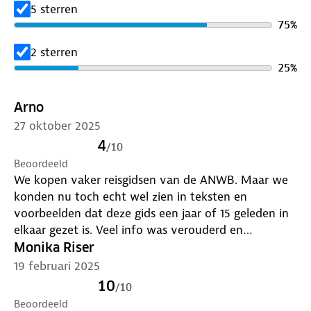
serie een reisgids voor nagenoeg iedere denkbare
5 sterren
bestemming.
75
%
2 sterren
25
%
Arno
27 oktober 2025
4
/
10
Beoordeeld
We kopen vaker reisgidsen van de ANWB. Maar we
konden nu toch echt wel zien in teksten en
voorbeelden dat deze gids een jaar of 15 geleden in
elkaar gezet is. Veel info was verouderd en
gedateerd en zo omschreven dat het soort of
Monika Riser
tijdloos werd. Zijn we eigenlijk niet gewend van
19 februari 2025
deze soort reisgidsjes. Jammer.
10
/
10
Beoordeeld