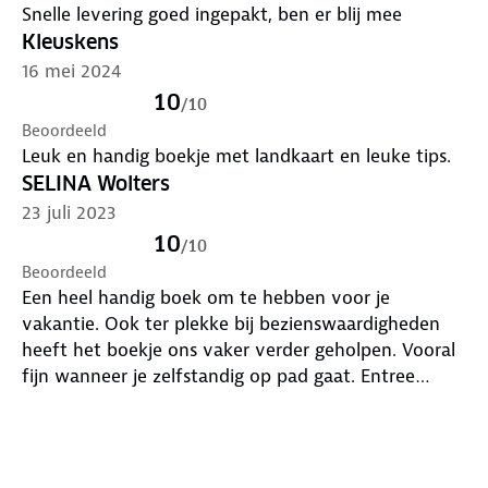
Snelle levering goed ingepakt, ben er blij mee
Kleuskens
16 mei 2024
10
/
10
Beoordeeld
Leuk en handig boekje met landkaart en leuke tips.
SELINA Wolters
23 juli 2023
10
/
10
Beoordeeld
Een heel handig boek om te hebben voor je
vakantie. Ook ter plekke bij bezienswaardigheden
heeft het boekje ons vaker verder geholpen. Vooral
fijn wanneer je zelfstandig op pad gaat. Entree
prijzen kloppen over het algemeen, kwam 1x voor
dat het een euro afweek. We zullen zeker bij onze
volgende vakantie weer een boekje aanschaffen.