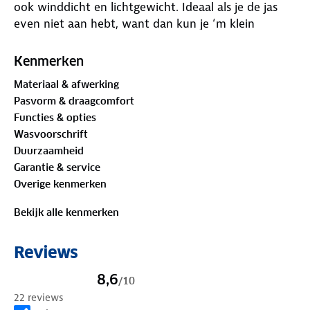
ook winddicht en lichtgewicht. Ideaal als je de jas
even niet aan hebt, want dan kun je ‘m klein
opvouwen en meedragen in je rugzak.
De buitenstof van de damesjas is gemaakt van 100%
Kenmerken
gerecycled polyester uit PET-flessen. Door gebruik te
Materiaal & afwerking
maken van reeds bestaande materialen,
Pasvorm & draagcomfort
verminderen we de aanspraak op ruwe
Functies & opties
grondstoffen afkomstig uit fossiele brandstoffen.
Wasvoorschrift
Functionaliteiten:
Duurzaamheid
✓
Waterdicht 5.000MM
: waterdicht bij langdurige en
Garantie & service
hevige regenbuien
Overige kenmerken
✓ Volledig getapete naden: hierdoor kan water niet
door de naden lekken
Bekijk alle kenmerken
✓ Ademend: de ademende stof zorgt ervoor dat
transpiratievocht naar buiten wordt afgevoerd
Reviews
✓ Winddicht: blokkeert de wind, waardoor kou niet
door de stof heen komt
8,6
/
10
✓
Gerecycled polyester
: gemaakt van gerecyclede
22 reviews
PET-flessen