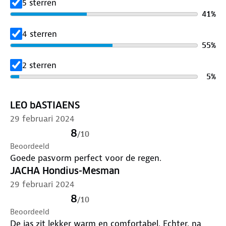
5 sterren
✓ Ventilerend rugsysteem
41
%
✓ YKK rits: ritsen met de beste reputatie wereldwijd
✓ Verstelbare en oprolbare capuchon
4 sterren
✓ Met rits afsluitbare zakken
55
%
✓ Verstelbaar aan de onderzijde
2 sterren
✓ Windvanger achter de rits
5
%
✓ Binnenzak met speciale doorgang voor je
koptelefoon
LEO bASTIAENS
Benieuwd hoe je deze jas het beste kunt
onderhouden? Klik
hier
29 februari 2024
Dit model is 178cm en draagt maat S
8
/
10
Beoordeeld
Goede pasvorm perfect voor de regen.
JACHA Hondius-Mesman
29 februari 2024
8
/
10
Beoordeeld
De jas zit lekker warm en comfortabel. Echter, na