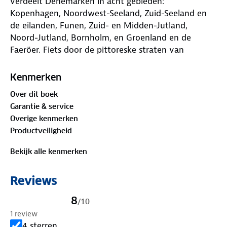
verdeelt Denemarken in acht gebieden:
Kopenhagen, Noordwest-Seeland, Zuid-Seeland en
de eilanden, Funen, Zuid- en Midden-Jutland,
Noord-Jutland, Bornholm, en Groenland en de
Faeröer. Fiets door de pittoreske straten van
Kopenhagen, verken de ruige kustlijn van Bornholm,
drink een speciaalbiertje in Aarhus of treed in de
Kenmerken
voetsporen van de Vikingen in Viborg en Fyrkat;
Over dit boek
deze gids toont je de parels van Denemarken.
Garantie & service
Overige kenmerken
✔ Dankzij de
prachtige fotografie
waan je jezelf al
Productveiligheid
op je bestemming
✔ In
het jaaroverzicht van Denemarken
vind je
Bekijk alle kenmerken
een selectie van festivals en evenementen door het
jaar heen
Reviews
✔
Gedetailleerde plattegronden
helpen je bij het
vinden van de weg
8
/
10
✔
Opengewerkte illustraties
tonen het interieur
1 review
van must sees, zoals Rosenborg Slot, Roskilde
4 sterren