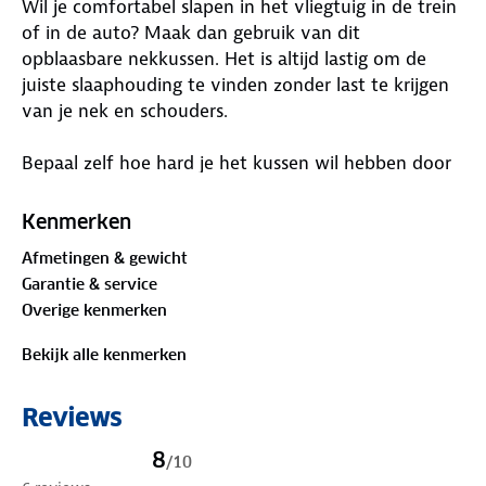
Wil je comfortabel slapen in het vliegtuig in de trein
of in de auto? Maak dan gebruik van dit
opblaasbare nekkussen. Het is altijd lastig om de
juiste slaaphouding te vinden zonder last te krijgen
van je nek en schouders.
Bepaal zelf hoe hard je het kussen wil hebben door
hem hard of juist iets zachter op te blazen. Na
gebruik laat je het nekkussen eenvoudig leeglopen
Kenmerken
en berg je hem op in het bijpassende tasje.
Afmetingen & gewicht
Garantie & service
Overige kenmerken
Bekijk alle kenmerken
Reviews
8
/
10