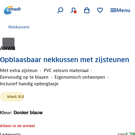
Menu
Reiskussens
ANWB
Opblaasbaar nekkussen met zijsteunen
Met extra zijsteun
PVC velours materiaal
Eenvoudig op te blazen
Ergonomisch ontworpen
Inclusief handig opbergtasje
klant: 8.0
Kleur
:
Donker blauw
Alleen in de winkel
4,79
Ledenprijs
7,99