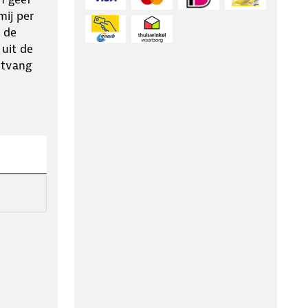
ij per
 de
 uit de
ntvang