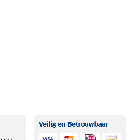
Veilig en Betrouwbaar
l
n geef