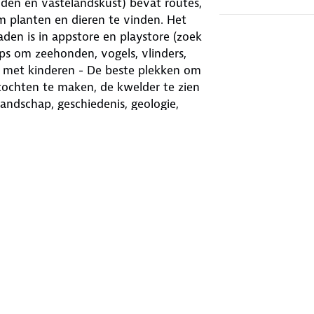
den én vastelandskust) bevat routes,
m planten en dieren te vinden. Het
den is in appstore en playstore (zoek
ips om zeehonden, vogels, vlinders,
en met kinderen - De beste plekken om
ochten te maken, de kwelder te zien
andschap, geschiedenis, geologie,