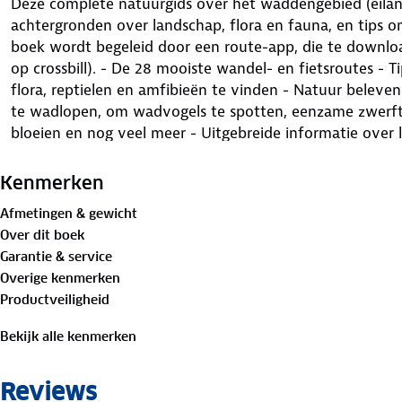
Deze complete natuurgids over het waddengebied (eilan
achtergronden over landschap, flora en fauna, en tips o
boek wordt begeleid door een route-app, die te downloa
op crossbill). - De 28 mooiste wandel- en fietsroutes - T
flora, reptielen en amfibieën te vinden - Natuur belev
te wadlopen, om wadvogels te spotten, eenzame zwerft
bloeien en nog veel meer - Uitgebreide informatie over l
flora en fauna. - De hotspots in ieder jaargetijde
Kenmerken
Afmetingen & gewicht
Over dit boek
Garantie & service
Overige kenmerken
Productveiligheid
Bekijk alle kenmerken
Reviews