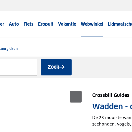
er
Auto
Fiets
Eropuit
Vakantie
Webwinkel
Lidmaatsch
tuurgidsen
Zoek
Crossbill Guides
Wadden - 
De 28 mooiste wand
zeehonden, vogels, v