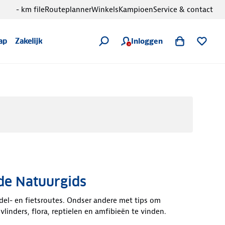
- km file
Routeplanner
Winkels
Kampioen
Service & contact
Inloggen
ap
Zakelijk
de Natuurgids
el- en fietsroutes. Ondser andere met tips om
linders, flora, reptielen en amfibieën te vinden.