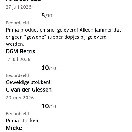
✓ 65 cm gesloten
27 juli 2026
✓ 101 cm minimale verlenging en 135 cm maximale
8
/
10
verlenging
Beoordeeld
✓ Geproduceerd in drie secties, doorsnee 18‑16‑14
Prima product en snel geleverd! Alleen jammer dat
mm, om uithoudingsvermogen en betrouwbaarheid
er geen "gewone" rubber dopjes bij geleverd
te garanderen
werden.
DGM Berris
17 juli 2026
10
/
10
Beoordeeld
Geweldige stokken!
C van der Giessen
29 mei 2026
10
/
10
Beoordeeld
Prima stokken
Mieke