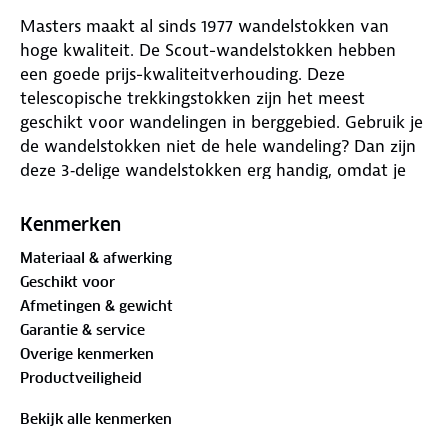
Masters maakt al sinds 1977 wandelstokken van
hoge kwaliteit. De Scout-wandelstokken hebben
een goede prijs-kwaliteitverhouding. Deze
telescopische trekkingstokken zijn het meest
geschikt voor wandelingen in berggebied. Gebruik je
de wandelstokken niet de hele wandeling? Dan zijn
deze 3‑delige wandelstokken erg handig, omdat je
ze klein kunt maken en in je rugzak kunt
meenemen.
Kenmerken
Materiaal & afwerking
De wandelstokken zijn geproduceerd in drie secties,
Geschikt voor
met een doorsnede van 18‑16‑14 mm, om
Afmetingen & gewicht
uithoudingsvermogen en betrouwbaarheid te
Garantie & service
garanderen. Het antishock CSS‑systeem
Overige kenmerken
minimaliseert ongewenste trillingen. Bij dit systeem
Productveiligheid
wordt gebruikgemaakt van een veersysteem dat in-
en uitgeschakeld kan worden. Dit ontlast je spieren,
Bekijk alle kenmerken
gewrichten en banden. Dankzij het expansiesysteem