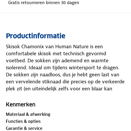
Gratis retourneren binnen 30 dagen
Productinformatie
Skisok Chamonix van Human Nature is een
comfortabele skisok met technisch gevormd
voetbed. De sokken zijn ademend en warmte
isolerend. Ideaal om tijdens wintersport te dragen.
De sokken zijn naadloos, dus je hebt geen last van
een vervelende stiknaad die precies op de verkeerde
plek zit (en uiteindelijk zelfs voor een blaar kan
zorgen).
Kenmerken
Samenstelling: 44% polypropyleen polycolon, 40%
Materiaal & afwerking
katoen, 14% polyamide, 2% elastaan
Functies & opties
Garantie & service