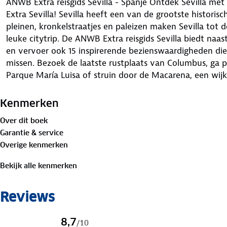
ANWB Extra reisgids Sevilla - Spanje Ontdek Sevilla me
Extra Sevilla! Sevilla heeft een van de grootste histori
pleinen, kronkelstraatjes en paleizen maken Sevilla tot
leuke citytrip. De ANWB Extra reisgids Sevilla biedt naast
en vervoer ook 15 inspirerende bezienswaardigheden die j
missen. Bezoek de laatste rustplaats van Columbus, ga 
Parque María Luisa of struin door de Macarena, een wij
leuke markten en vintagewinkels. Deze kleine reisgids p
heeft een handige uitneembare kaart met daarop de bes
Kenmerken
eten en drinken en uitgaan. ANWB Extra is de succesvols
Over dit boek
Met al meer dan 6 miljoen gidsen verkocht, biedt deze s
Garantie & service
iedere denkbare bestemming.
Overige kenmerken
Bekijk alle kenmerken
Reviews
8,7
/
10