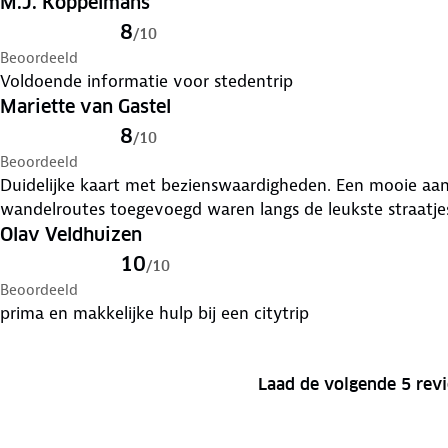
M.J. Koppelmans
8
/
10
Beoordeeld
Voldoende informatie voor stedentrip
Mariette van Gastel
8
/
10
Beoordeeld
Duidelijke kaart met bezienswaardigheden. Een mooie aanv
wandelroutes toegevoegd waren langs de leukste straatje
Olav Veldhuizen
10
/
10
Beoordeeld
prima en makkelijke hulp bij een citytrip
Laad de volgende 5 rev