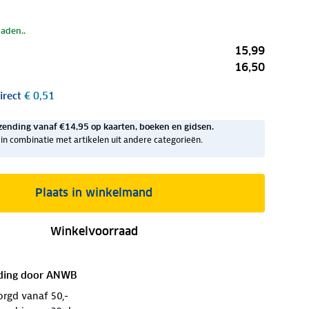
laden..
15,99
16,50
irect
€ 0,51
zending vanaf €14,95 op kaarten, boeken en gidsen.
ig in combinatie met artikelen uit andere categorieën.
Plaats in winkelmand
Winkelvoorraad
ding door
ANWB
orgd vanaf 50,-