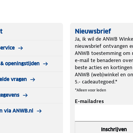
t
Nieuwsbrief
Ja, ik wil de ANWB Winke
nieuwsbrief ontvangen e
ervice
ANWB toestemming om m
e-mail te benaderen over
& openingstijden
beste acties en kortingen
ANWB (web)winkel en o
elde vragen
5.- cadeautegoed.*
*Alleen voor leden
gegevens
E-mailadres
n via ANWB.nl
Inschrijven