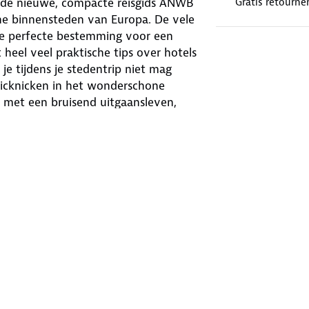
t de nieuwe, compacte reisgids ANWB
Gratis retourne
sche binnensteden van Europa. De vele
 de perfecte bestemming voor een
 heel veel praktische tips over hotels
e tijdens je stedentrip niet mag
picknicken in het wonderschone
k met een bruisend uitgaansleven,
ast gemakkelijk in de handtas en
te tips voor overnachten, winkelen,
te reisgidsenserie van Nederland!
erie een reisgids voor nagenoeg