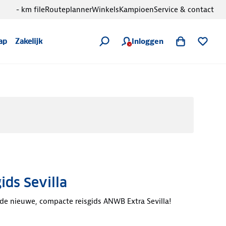
- km file
Routeplanner
Winkels
Kampioen
Service & contact
Inloggen
ap
Zakelijk
ids Sevilla
de nieuwe, compacte reisgids ANWB Extra Sevilla!