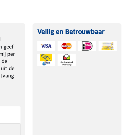
Veilig en Betrouwbaar
l
n geef
ij per
 de
 uit de
ntvang