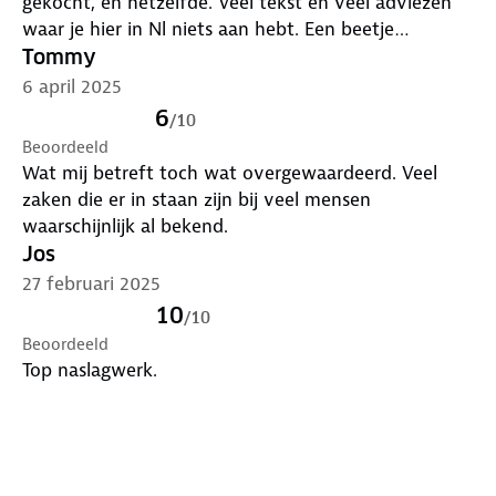
gekocht, en hetzelfde. Veel tekst en veel adviezen
waar je hier in Nl niets aan hebt. Een beetje
doorborduren op het thema om een nieuw boek uit
Tommy
te kunnen geven terwijl het jaren oude boek nog
6 april 2025
steeds relevant is en veel meer to the point. Maar
6
/
10
verder prima boek hoor
Beoordeeld
Wat mij betreft toch wat overgewaardeerd. Veel
zaken die er in staan zijn bij veel mensen
waarschijnlijk al bekend.
Jos
27 februari 2025
10
/
10
Beoordeeld
Top naslagwerk.