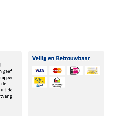
Veilig en Betrouwbaar
l
n geef
ij per
 de
 uit de
ntvang