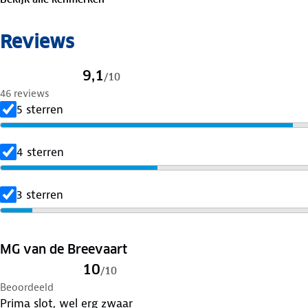
✓ Sterke ketting: Ø 10 mm
✓ Lengte van het slot: 110 cm
Reviews
9,1
/
10
46 reviews
5 sterren
4 sterren
3 sterren
MG van de Breevaart
10
/
10
Beoordeeld
Prima slot, wel erg zwaar