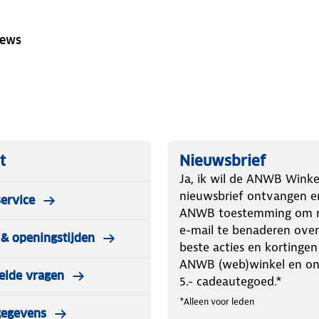
iews
t
Nieuwsbrief
Ja, ik wil de ANWB Winke
nieuwsbrief ontvangen e
ervice
ANWB toestemming om m
e-mail te benaderen over
& openingstijden
beste acties en kortingen
ANWB (web)winkel en o
elde vragen
5.- cadeautegoed.*
*Alleen voor leden
gegevens