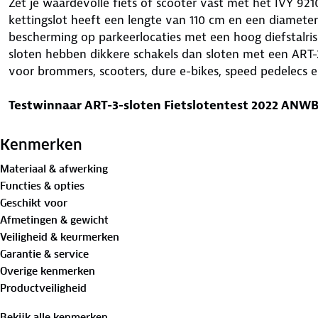
Zet je waardevolle fiets of scooter vast met het IVY 921
kettingslot heeft een lengte van 110 cm en een diamete
bescherming op parkeerlocaties met een hoog diefstalrisic
sloten hebben dikkere schakels dan sloten met een ART-2
voor brommers, scooters, dure e-bikes, speed pedelecs en
Testwinnaar ART-3-sloten Fietslotentest 2022 ANW
Wij testen regelmatig verschillende fietsen en fietsaccess
Dit keer testten we twintig fietssloten: twaalf ART-2-sl
Kenmerken
merken als ABUS, AXA, Trelock, HEMA en FALKSX. Alle slo
Materiaal & afwerking
braakbestendigheid door Stichting ART. Wij hebben de s
Functies & opties
gebruiksgemak. De IVY 9210 ketting van ABUS komt in d
Geschikt voor
uit de test. “Dit is het enige fietsslot waarbij je de ketti
Afmetingen & gewicht
haaks erop), zodat een gesloten ketting een ‘perfecte ci
Veiligheid & keurmerken
onder meer de zeer slijtvaste hoes en het gebruiksgemak
Garantie & service
Overige kenmerken
Ook als best getest door de Fietsersbond.
Productveiligheid
Specificaties kettingslot:
Bekijk alle kenmerken