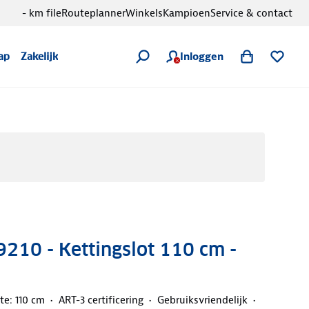
- km file
Routeplanner
Winkels
Kampioen
Service & contact
Inloggen
ap
Zakelijk
9210 - Kettingslot 110 cm -
te: 110 cm
ART-3 certificering
Gebruiksvriendelijk