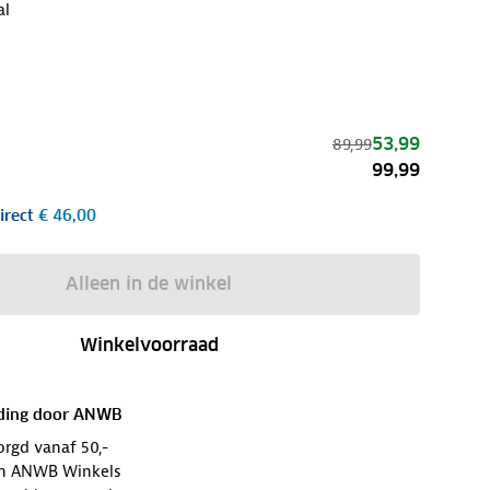
al
53,99
89,99
99,99
irect
€ 46,00
Alleen in de winkel
Winkelvoorraad
ding door
ANWB
orgd vanaf 50,-
 in ANWB Winkels