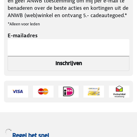
en geef ANWB toestemming om mij per e-mail te
benaderen over de beste acties en kortingen uit de
ANWB (web)winkel en ontvang 5.- cadeautegoed.*
*Alleen voor leden
E-mailadres
Inschrijven
Regel het snel