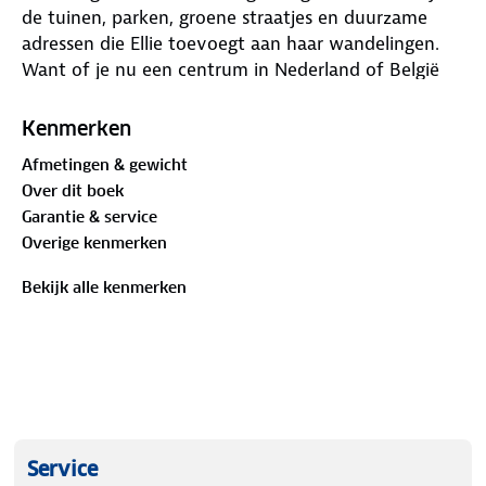
de tuinen, parken, groene straatjes en duurzame
adressen die Ellie toevoegt aan haar wandelingen.
Want of je nu een centrum in Nederland of België
aan het verkennen bent, het is fijn om af je af en
toe onder te dompelen in het groen. Omdat de zon
Kenmerken
opeens doorkomt, omdat je een verantwoorde
Afmetingen & gewicht
lunch wilt, of gewoon omdat groen vrolijk maakt.
Over dit boek
Garantie & service
Overige kenmerken
Bekijk alle kenmerken
Service