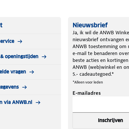
t
Nieuwsbrief
Ja, ik wil de ANWB Winke
nieuwsbrief ontvangen e
ervice
ANWB toestemming om m
e-mail te benaderen over
& openingstijden
beste acties en kortingen
ANWB (web)winkel en o
elde vragen
5.- cadeautegoed.*
*Alleen voor leden
gegevens
E-mailadres
n via ANWB.nl
Inschrijven