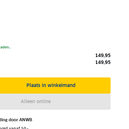
laden..
149,95
149,95
Plaats in winkelmand
Alleen online
ding door
ANWB
orgd vanaf 50,-