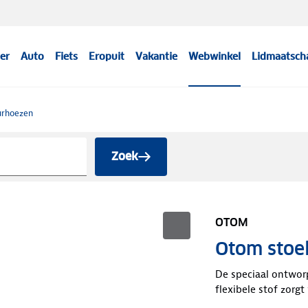
er
Auto
Fiets
Eropuit
Vakantie
Webwinkel
Lidmaatsch
uurhoezen
Zoek
OTOM
Otom stoe
De speciaal ontwor
flexibele stof zorgt