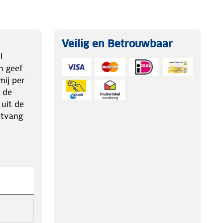
Veilig en Betrouwbaar
l
n geef
ij per
 de
 uit de
ntvang