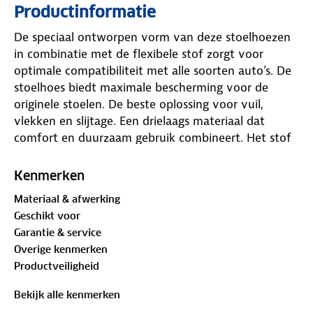
Productinformatie
De speciaal ontworpen vorm van deze stoelhoezen
in combinatie met de flexibele stof zorgt voor
optimale compatibiliteit met alle soorten auto's. De
stoelhoes biedt maximale bescherming voor de
originele stoelen. De beste oplossing voor vuil,
vlekken en slijtage. Een drielaags materiaal dat
comfort en duurzaam gebruik combineert. Het stof
bevat geen kankerverwekkende stoffen. De
stoelhoezen verhoogt het rijcomfort door het extra
Kenmerken
schuimmateriaal in de zij en in de rug. Gemakkelijk
Materiaal & afwerking
te bevestigen en universeel toepasbaar op diverse
Geschikt voor
autotypes.
Garantie & service
Overige kenmerken
Productveiligheid
Bekijk alle kenmerken