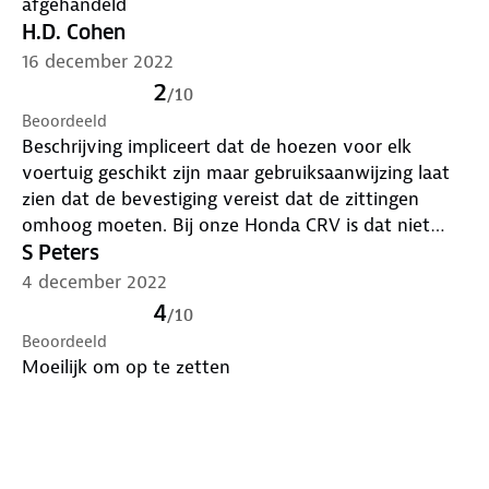
afgehandeld
H.D. Cohen
16 december 2022
2
/
10
Beoordeeld
Beschrijving impliceert dat de hoezen voor elk
voertuig geschikt zijn maar gebruiksaanwijzing laat
zien dat de bevestiging vereist dat de zittingen
omhoog moeten. Bij onze Honda CRV is dat niet
mogelijk. Dus retour.
S Peters
4 december 2022
4
/
10
Beoordeeld
Moeilijk om op te zetten