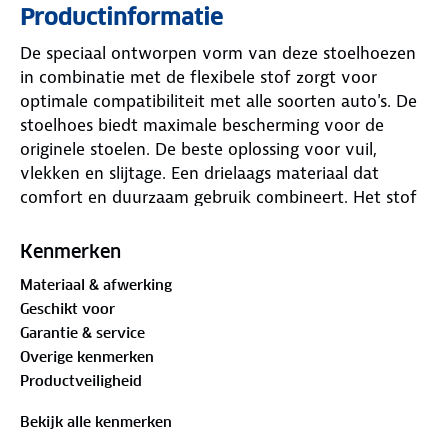
Productinformatie
De speciaal ontworpen vorm van deze stoelhoezen
in combinatie met de flexibele stof zorgt voor
optimale compatibiliteit met alle soorten auto's. De
stoelhoes biedt maximale bescherming voor de
originele stoelen. De beste oplossing voor vuil,
vlekken en slijtage. Een drielaags materiaal dat
comfort en duurzaam gebruik combineert. Het stof
bevat geen kankerverwekkende stoffen. De
stoelhoezen verhoogt het rijcomfort door het extra
Kenmerken
schuimmateriaal in de zij en in de rug. Gemakkelijk
Materiaal & afwerking
te bevestigen en universeel toepasbaar op diverse
Geschikt voor
autotypes.
Garantie & service
Overige kenmerken
Productveiligheid
Bekijk alle kenmerken