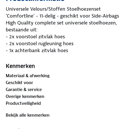
Universele Velours/Stoffen Stoelhoezenset
'Comfortline' - 11-delig - geschikt voor Side-Airbags
High Quality complete set universele stoelhoezen,
bestaande uit:
- 2x voorstoel zitvlak hoes
- 2x voorstoel rugleuning hoes
- 1x achterbank zitvlak hoes
- 1x achterbank rugleuning hoes*
- 5x hoofdsteunhoes
Kenmerken
*De achterbankhoes is voorzien van ritsen, deze
Materiaal & afwerking
maken het in delen neerklappen van de achterbank
Geschikt voor
mogelijk, maar biedt ook de mogelijkheid de (mits
Garantie & service
aanwezige) middenarmsteun te gebruiken
Overige kenmerken
Productveiligheid
Specificaties:
- X-Type Velours (Suède) + textiel/stof
Bekijk alle kenmerken
- 8mm (leer) + 5mm (stof) verlijmd gelamineerd
textielschuim