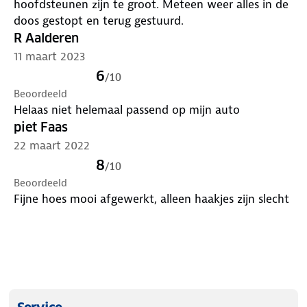
hoofdsteunen zijn te groot. Meteen weer alles in de
het extra schuimmateriaal in de zij en in de rug.
doos gestopt en terug gestuurd.
- Geschikt voor Airbags: Airbag-labels laten zien dat
R Aalderen
de stoelhoezen onderworpen zijn aan airbagtests.
11 maart 2023
- Productie volgens internationale normen: Onze
6
/
10
fabriek beschikt over de nieuwste technologieën om
Beoordeeld
alleen de beste producten aan te bieden.
Helaas niet helemaal passend op mijn auto
Geschikt voor Side-Airbags. Gestikte stoelhoezen in
piet Faas
5 stappen:
22 maart 2022
1) Materiaal volgens kwaliteitsnormen
2) Speciale stiksel techniek
8
/
10
3) Kwaliteitscontroles
Beoordeeld
4) Succesvol getest van -35 tot 80 graden Celsius
Fijne hoes mooi afgewerkt, alleen haakjes zijn slecht
5) Vertraagt de werking van de airbag niet (t