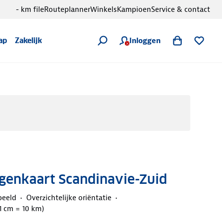
- km file
Routeplanner
Winkels
Kampioen
Service & contact
Inloggen
ap
Zakelijk
nkaart Scandinavie-Zuid
beeld
Overzichtelijke oriëntatie
(1 cm = 10 km)