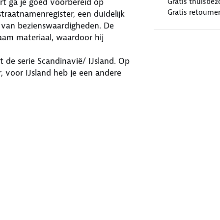
t ga je goed voorbereid op
Gratis thuisbez
Gratis retourne
straatnamenregister, een duidelĳk
a van bezienswaardigheden. De
am materiaal, waardoor hij
 de serie Scandinavië/ IJsland. Op
r, voor IJsland heb je een andere