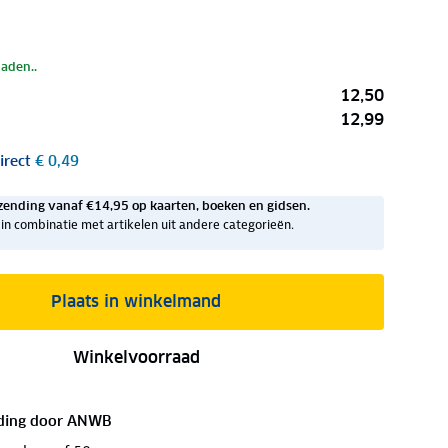
laden..
12,50
12,99
irect
€ 0,49
zending vanaf €14,95 op kaarten, boeken en gidsen.
ig in combinatie met artikelen uit andere categorieën.
Plaats in winkelmand
Winkelvoorraad
ding door
ANWB