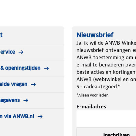
t
Nieuwsbrief
Ja, ik wil de ANWB Winke
nieuwsbrief ontvangen e
ervice
ANWB toestemming om m
e-mail te benaderen over
& openingstijden
beste acties en kortingen
ANWB (web)winkel en o
elde vragen
5.- cadeautegoed.*
*Alleen voor leden
gegevens
E-mailadres
n via ANWB.nl
Inschrijven