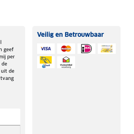
Veilig en Betrouwbaar
l
n geef
ij per
 de
 uit de
ntvang