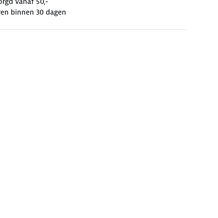
orgd vanaf 50,-
ren binnen 30 dagen