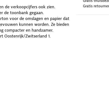
Gratis thuisbez
Gratis retourne
n de verkoopcijfers ook zien.
ver de toonbank gegaan.
arton voor de omslagen en papier dat
uitgevouwen kunnen worden. Ze bieden
 nog compacter en handzamer.
 Oostenrijk/Zwitserland 1.
l van 1:500.000 (1 cm = 5 km).