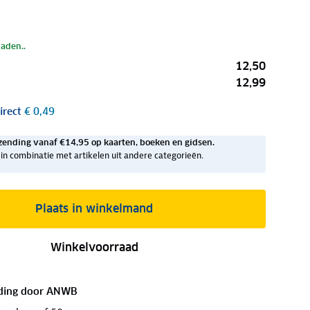
laden..
12,50
12,99
irect
€ 0,49
zending vanaf €14,95 op kaarten, boeken en gidsen.
ig in combinatie met artikelen uit andere categorieën.
Plaats in winkelmand
Winkelvoorraad
ding door
ANWB