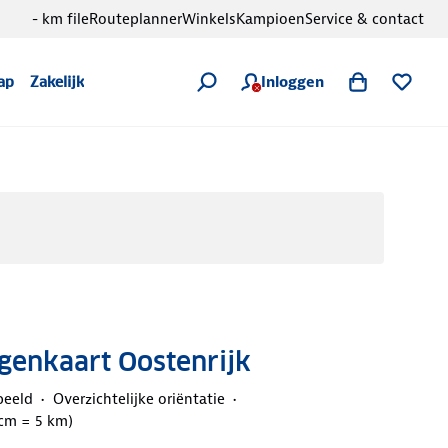
- km file
Routeplanner
Winkels
Kampioen
Service & contact
Inloggen
ap
Zakelijk
nkaart Oostenrijk
beeld
Overzichtelijke oriëntatie
 cm = 5 km)