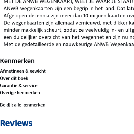
MET DE ANWB WEGENKAART, WEET JE WAAR JE STAAT!
ANWB wegenkaarten zijn een begrip in het land. Dat late
Afgelopen decennia zijn meer dan 10 miljoen kaarten o
De wegenkaarten zijn allemaal vernieuwd, met dikker k
minder makkelijk scheurt, zodat ze veelvuldig in- en 
een duidelijker overzicht van het wegennet en zijn nu
Met de gedetailleerde en nauwkeurige ANWB Wegenkaart
Oostenrijk ga je goed voorbereid op autovakantie. Schaa
• Gedetailleerd kaartbeeld
Kenmerken
• Overzichtelijke oriëntatie
Afmetingen & gewicht
• Schaal 1:500.000 (1 cm = 5 km)
Over dit boek
Garantie & service
Overige kenmerken
Bekijk alle kenmerken
Reviews