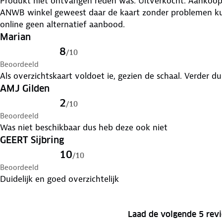
Produkt niet ontvangen reden was: Uitverkocht. Aankoo
ANWB winkel geweest daar de kaart zonder problemen 
online geen alternatief aanbood.
Marian
8
/
10
Beoordeeld
Als overzichtskaart voldoet ie, gezien de schaal. Verder dui
AMJ Gilden
2
/
10
Beoordeeld
Was niet beschikbaar dus heb deze ook niet
GEERT Sijbring
10
/
10
Beoordeeld
Duidelijk en goed overzichtelijk
Laad de volgende 5 rev