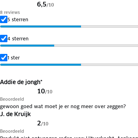
6,5
/
10
8 reviews
5 sterren
4 sterren
1 ster
Addie de jongh*
10
/
10
Beoordeeld
gewoon goed wat moet je er nog meer over zeggen?
J. de Kruijk
2
/
10
Beoordeeld