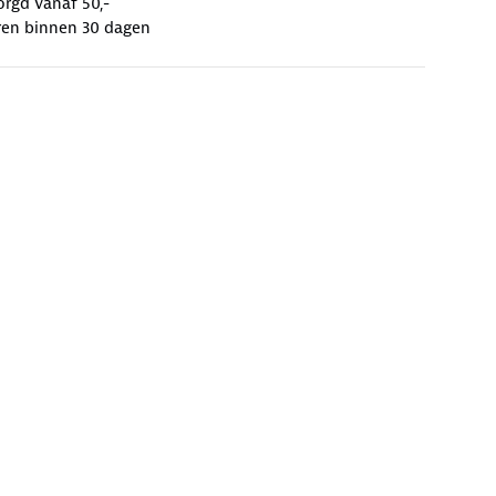
orgd vanaf 50,-
ren binnen 30 dagen