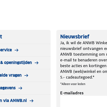
t
Nieuwsbrief
Ja, ik wil de ANWB Winke
nieuwsbrief ontvangen e
ervice
ANWB toestemming om m
e-mail te benaderen over
& openingstijden
beste acties en kortingen
ANWB (web)winkel en o
elde vragen
5.- cadeautegoed.*
*Alleen voor leden
gegevens
E-mailadres
n via ANWB.nl