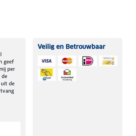
Veilig en Betrouwbaar
l
n geef
ij per
 de
 uit de
ntvang