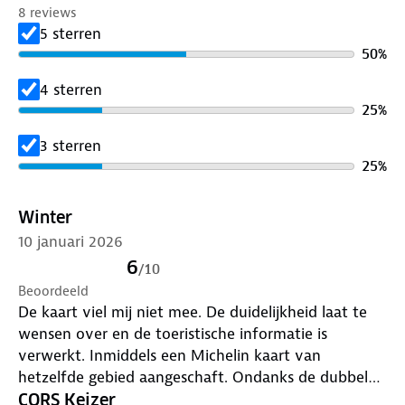
8 reviews
5 sterren
50
%
4 sterren
25
%
3 sterren
25
%
Winter
10 januari 2026
6
/
10
Beoordeeld
De kaart viel mij niet mee. De duidelijkheid laat te
wensen over en de toeristische informatie is
verwerkt. Inmiddels een Michelin kaart van
hetzelfde gebied aangeschaft. Ondanks de dubbele
schaal (1:1.000.000) bied deze meer overzicht en
CORS Keizer