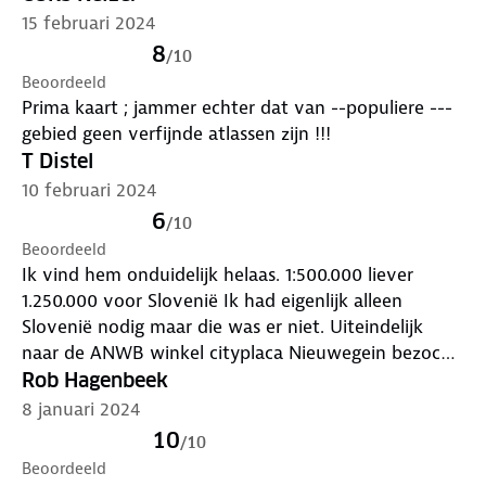
informatie.
15 februari 2024
8
/
10
Beoordeeld
Prima kaart ; jammer echter dat van --populiere ---
gebied geen verfijnde atlassen zijn !!!
T Distel
10 februari 2024
6
/
10
Beoordeeld
Ik vind hem onduidelijk helaas. 1:500.000 liever
1.250.000 voor Slovenië Ik had eigenlijk alleen
Slovenië nodig maar die was er niet. Uiteindelijk
naar de ANWB winkel cityplaca Nieuwegein bezocht
om retour te doen maar helaas men deed hier erg
Rob Hagenbeek
moeilijk omdat er een stickertje ontbrak op de
8 januari 2024
achterzijde van de kaart. Heb boos de kaart maar
10
/
10
weer meegenomen. Jammer ANWB slechte service
Beoordeeld
in Nieuwegein op zaterdag 20 februari.