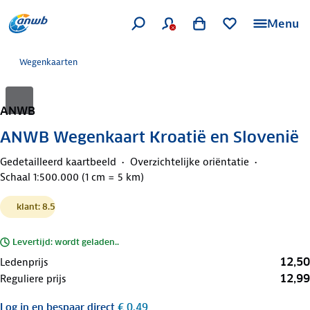
Menu
Wegenkaarten
ANWB
ANWB Wegenkaart Kroatië en Slovenië
Gedetailleerd kaartbeeld
Overzichtelijke oriëntatie
Schaal 1:500.000 (1 cm = 5 km)
klant: 8.5
Levertijd: wordt geladen..
12,50
Ledenprijs
12,99
Reguliere prijs
Log in
en bespaar direct
€ 0,49