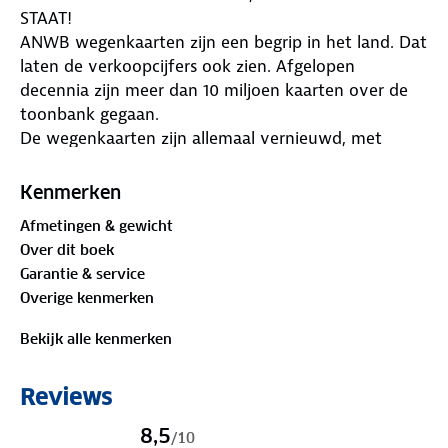
STAAT!
ANWB wegenkaarten zijn een begrip in het land. Dat
laten de verkoopcijfers ook zien. Afgelopen
decennia zijn meer dan 10 miljoen kaarten over de
toonbank gegaan.
De wegenkaarten zijn allemaal vernieuwd, met
dikker karton voor de omslagen en papier dat
minder makkelijk scheurt, zodat ze veelvuldig in- en
Kenmerken
uitgevouwen kunnen worden. Ze bieden een
Afmetingen & gewicht
duidelijker overzicht van het wegennet en zijn nu
Over dit boek
nog compacter en handzamer.
Garantie & service
Met de gedetailleerde en nauwkeurige ANWB
Overige kenmerken
Wegenkaart Europa 5. Kroatië, Slovenië ga je goed
voorbereid op autovakantie. Schaal van 1:500.000 (1
Bekijk alle kenmerken
cm = 5 km).
• Gedetailleerd kaartbeeld
Reviews
• Overzichtelijke oriëntatie
• Schaal 1:500.000 (1 cm = 5 km)
8,5
/
10