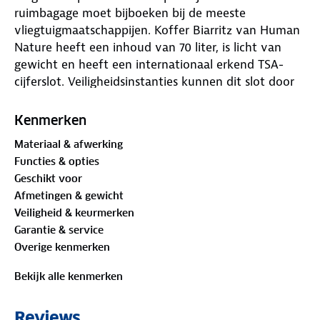
ruimbagage moet bijboeken bij de meeste
vliegtuigmaatschappijen. Koffer Biarritz van Human
Nature heeft een inhoud van 70 liter, is licht van
gewicht en heeft een internationaal erkend TSA-
cijferslot. Veiligheidsinstanties kunnen dit slot door
middel van een speciale loper openen zonder de
koffer te beschadigen. Nadat ze de koffer hebben
Kenmerken
gecontroleerd sluiten ze de koffer en zijn je spullen
Materiaal & afwerking
weer beveiligd.
Functies & opties
De softcase koffer heeft een luxe uitstraling en is
Geschikt voor
zeer wendbaar dankzij de 360 graden draaiende
Afmetingen & gewicht
wielen. De zachte koffer is vervaardigd uit 33
Veiligheid & keurmerken
gerecyclede PET-flessen van 500ML. Een voordeel
Garantie & service
van een zachte koffer is dat je ‘m vaak nog net iets
Overige kenmerken
voller kunt stoppen. Door middel van een rits is de
koffer uitbreidbaar, ideaal als je op de terugweg nog
Bekijk alle kenmerken
wat souvenirs meeneemt. De zachte koffer is aan
de voorkant voorzien van 2 ritsvakken voor het
Reviews