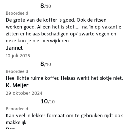
een agentschap van het Amerikaanse ministerie van
8
/
10
Binnenlandse Veiligheid (Homeland Security) dat
Beoordeeld
gezag over de veiligheid van de reizigers in de
De grote van de koffer is goed. Ook de ritsen
Verenigde Staten uitoefent. TSA-slot instellen?
Zo
werken goed. Alleen het is stof….. na 1x op vakantie
doe je dat
.
zitten er helaas beschadigen op/ zwarte vegen en
deze kun je niet verwijderen
Jannet
10 juli 2025
8
/
10
Beoordeeld
Heel lichte ruime koffer. Helaas werkt het slotje niet.
K. Meijer
29 oktober 2024
10
/
10
Beoordeeld
Kan veel in lekker formaat om te gebruiken rijdt ook
makkelijk