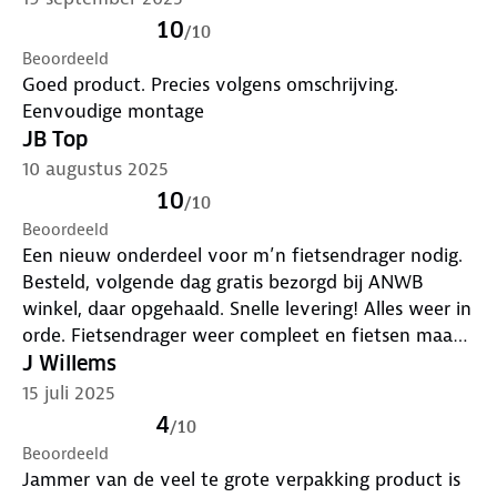
10
/
10
Beoordeeld
Goed product. Precies volgens omschrijving.
Eenvoudige montage
JB Top
10 augustus 2025
10
/
10
Beoordeeld
Een nieuw onderdeel voor m’n fietsendrager nodig.
Besteld, volgende dag gratis bezorgd bij ANWB
winkel, daar opgehaald. Snelle levering! Alles weer in
orde. Fietsendrager weer compleet en fietsen maar
weer!
J Willems
15 juli 2025
4
/
10
Beoordeeld
Jammer van de veel te grote verpakking product is