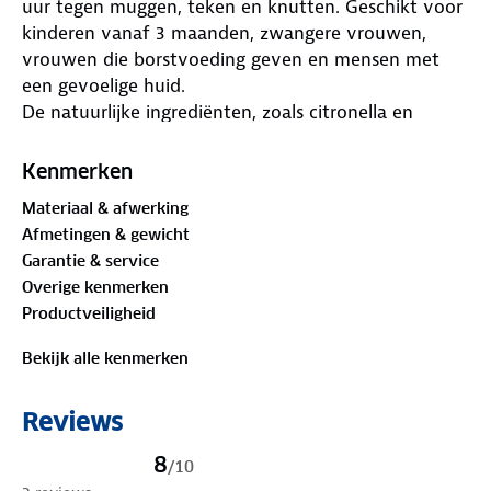
uur tegen muggen, teken en knutten. Geschikt voor
kinderen vanaf 3 maanden, zwangere vrouwen,
vrouwen die borstvoeding geven en mensen met
een gevoelige huid.
De natuurlijke ingrediënten, zoals citronella en
lemon-eucalyptusextracten, maken het een
betrouwbare keuze zonder schadelijke stoffen.
Kenmerken
Handig formaat van 60 ml, makkelijk mee te nemen.
Materiaal & afwerking
Afmetingen & gewicht
Controleer de houdbaarheidsdatum onderaan de
Garantie & service
verpakking.
Overige kenmerken
Productveiligheid
Bekijk alle kenmerken
Reviews
8
/
10