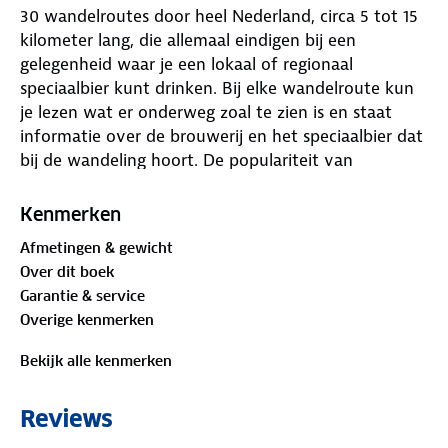
30 wandelroutes door heel Nederland, circa 5 tot 15
kilometer lang, die allemaal eindigen bij een
gelegenheid waar je een lokaal of regionaal
speciaalbier kunt drinken. Bij elke wandelroute kun
je lezen wat er onderweg zoal te zien is en staat
informatie over de brouwerij en het speciaalbier dat
bij de wandeling hoort. De populariteit van
speciaalbier (of craft beer, zoals het vaak wordt
genoemd) is de laatste jaren naar ongekende
Kenmerken
hoogten gestegen. Nederland telt inmiddels bijna
Afmetingen & gewicht
1000 brouwerijen van speciaalbier, na Duitsland het
Over dit boek
grootste aantal van Europa. Tegelijkertijd trekken
Garantie & service
steeds meer mensen de wandelschoenen aan om
Overige kenmerken
van de natuur of van een interessante stedelijke
omgeving te genieten, of om gewoon een stevig
Bekijk alle kenmerken
stuk te lopen. Dit bierwandelboek combineert beide
trends. Een speciaalbier smaakt namelijk nóg
Reviews
lekkerder als je het lichaam eerst aan het werk hebt
gezet, en een wandeltocht is nóg leuker als je weet