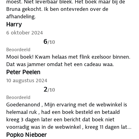
moest. Niet leverbaar bleek. Het boek maar bij de
Bruna gekocht. Ik ben ontevreden over de
afhandeling.
Harry
6 oktober 2024
6
/
10
Beoordeeld
Mooi boek! Kwam helaas met flink ezelsoor binnen.
Dat was jammer omdat het een cadeau waa.
Peter Peelen
10 augustus 2024
2
/
10
Beoordeeld
Goedenanond , Mijn ervaring met de webwinkel is
helemaal ruk , had een boek besteld en betaald
kreeg 3 dagen later een bericht dat boek niet
voorradig was in de webwinkel , kreeg 11 dagen later
pas mijn geld teruggestort ! voor mij nooit geen
Popko Nieboer