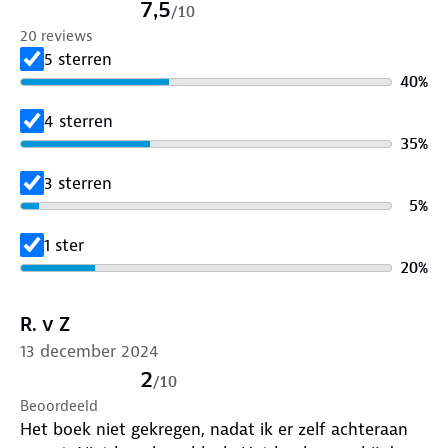
7,5
/
10
dat je aan het einde een bijzonder bier te wachten
20 reviews
staat. HOP, WE GAAN WANDELEN!
5 sterren
40
%
4 sterren
35
%
3 sterren
5
%
1 ster
20
%
R. v Z
13 december 2024
2
/
10
Beoordeeld
Het boek niet gekregen, nadat ik er zelf achteraan