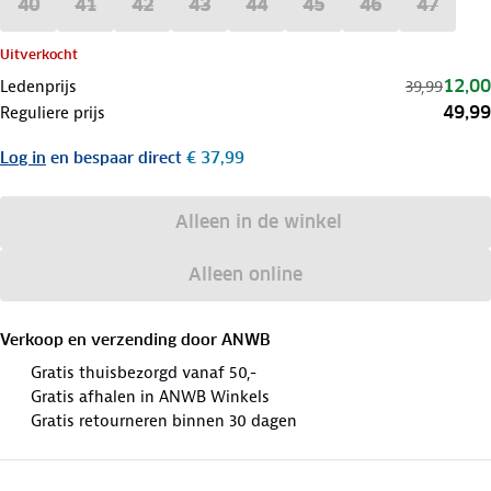
40
41
42
43
44
45
46
47
Uitverkocht
12,00
Ledenprijs
39,99
49,99
Reguliere prijs
Log in
en bespaar direct
€ 37,99
Alleen in de winkel
Alleen online
Verkoop en verzending door
ANWB
Gratis thuisbezorgd vanaf 50,-
Gratis afhalen in ANWB Winkels
Gratis retourneren binnen 30 dagen