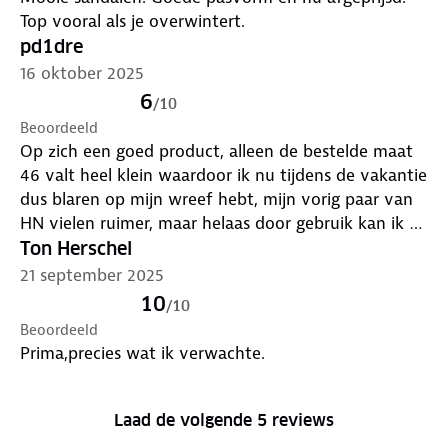
Top vooral als je overwintert.
pd1dre
16 oktober 2025
6
/
10
Beoordeeld
Op zich een goed product, alleen de bestelde maat
46 valt heel klein waardoor ik nu tijdens de vakantie
dus blaren op mijn wreef hebt, mijn vorig paar van
HN vielen ruimer, maar helaas door gebruik kan ik ze
niet meer ruilen
Ton Herschel
21 september 2025
10
/
10
Beoordeeld
Prima,precies wat ik verwachte.
Laad de volgende 5 reviews