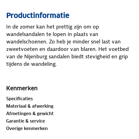
Productinformatie
In de zomer kan het prettig zijn om op
wandelsandalen te lopen in plaats van
wandelschoenen. Zo heb je minder snel last van
zweetvoeten en daardoor van blaren. Het voetbed
van de Nijenburg sandalen biedt stevigheid en grip
tijdens de wandeling.
De sandalen hebben een flexibele pasvorm door de
met klittenband verstelbare banden op de hiel, de
Kenmerken
wreef en de voorvoet. Hierdoor blijven de sandalen
Specificaties
mooi zitten en is de pasvorm goed op de vorm van
Materiaal & afwerking
de voet aan te passen. Dankzij het ademend
Afmetingen & gewicht
vermogen van het voetbed is deze sandaal extra
Garantie & service
prettig op de warme dagen.
Overige kenmerken