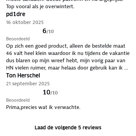
Top vooral als je overwintert.
pd1dre
16 oktober 2025
6
/
10
Beoordeeld
Op zich een goed product, alleen de bestelde maat
46 valt heel klein waardoor ik nu tijdens de vakantie
dus blaren op mijn wreef hebt, mijn vorig paar van
HN vielen ruimer, maar helaas door gebruik kan ik ze
niet meer ruilen
Ton Herschel
21 september 2025
10
/
10
Beoordeeld
Prima,precies wat ik verwachte.
Laad de volgende 5 reviews