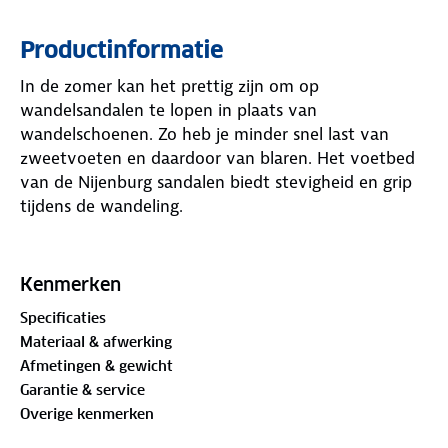
Productinformatie
In de zomer kan het prettig zijn om op
wandelsandalen te lopen in plaats van
wandelschoenen. Zo heb je minder snel last van
zweetvoeten en daardoor van blaren. Het voetbed
van de Nijenburg sandalen biedt stevigheid en grip
tijdens de wandeling.
De sandalen hebben een flexibele pasvorm door de
met klittenband verstelbare banden op de hiel, de
Kenmerken
wreef en de voorvoet. Hierdoor blijven de sandalen
Specificaties
mooi zitten en is de pasvorm goed op de vorm van
Materiaal & afwerking
de voet aan te passen. Dankzij het ademend
Afmetingen & gewicht
vermogen van het voetbed is deze sandaal extra
Garantie & service
prettig op de warme dagen.
Overige kenmerken