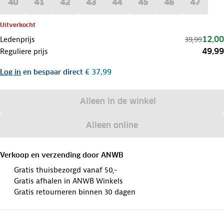
40
41
42
43
44
45
46
47
Uitverkocht
12,00
Ledenprijs
39,99
49,99
Reguliere prijs
Log in
en bespaar direct
€ 37,99
Alleen in de winkel
Alleen online
Verkoop en verzending door
ANWB
Gratis thuisbezorgd vanaf 50,-
Gratis afhalen in ANWB Winkels
Gratis retourneren binnen 30 dagen