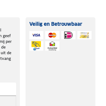
Veilig en Betrouwbaar
l
n geef
ij per
 de
 uit de
ntvang