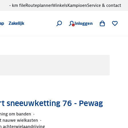
- km file
Routeplanner
Winkels
Kampioen
Service & contact
Inloggen
ap
Zakelijk
rt sneeuwketting 76 - Pewag
ning om banden
t nauwe wielkasten
 achterwielaandrijving