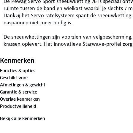
De Pewag Servo Sport sneeuwketting 76 is speciaal ontw
ruimte tussen de band en wielkast waarbij je slechts 7 mi
Dankzij het Servo ratelsysteem spant de sneeuwkettin
naspannen niet meer nodig is.
De sneeuwkettingen zijn voorzien van velgbescherming, 
krassen oplevert. Het innovatieve Starwave-profiel zorg
speciale sluiting aan de achterzijde, kun je de ketting
Servo Sport sneeuwketting kun je veilig op weg. Deze 
Kenmerken
normeringen EN 16662-1 en Önorm V5117.
Functies & opties
Geschikt voor
Kies de juiste maat sneeuwketting
Afmetingen & gewicht
Met onze
handige configurator
vind je de sneeuwketting
Garantie & service
de gegevens van jouw band in en vind de juiste type sn
Overige kenmerken
Productveiligheid
Specificaties Servo Sport sneeuwketting 76
✓ De sneeuwkettingen worden per twee stuks geleverd
Bekijk alle kenmerken
✓ Geschikt voor auto’s met weinig ruimte in de wielkast
✓ Voorzien van Pewag Servo ratelsysteem