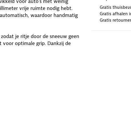
ikkeld voor auto's met weinig
Gratis thuisbez
llimeter vrije ruimte nodig hebt.
Gratis afhalen
g automatisch, waardoor handmatig
Gratis retourne
zodat je ritje door de sneeuw geen
t voor optimale grip. Dankzij de
 gemakkelijk demonteren. Met de Pewag
sneeuwketting voldoet aan de
 die geschikt is voor jouw band. Vul
eeuwketting.