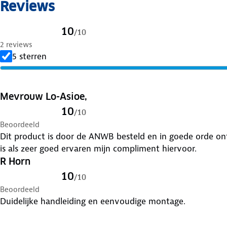
Reviews
✓ ÖNORM (Oostenrijkse standaard) en EN 16662-1 keur
✓ Beschermt de velg, geen direct contact met de velg d
kettingsysteem
10
/
10
2 reviews
Meer varianten van de Servo Sport sneeuwketting
5 sterren
Servo Sport - Sneeuwketting 73 - Pewag
Servo Sport sneeuwketting 74 - Pewag
Servo Sport - Sneeuwketting 75 - Pewag
Mevrouw Lo-Asioe,
Servo Sport - Sneeuwketting 77 - Pewag
10
/
10
Beoordeeld
Dit product is door de ANWB besteld en in goede orde on
is als zeer goed ervaren mijn compliment hiervoor.
R Horn
10
/
10
Beoordeeld
Duidelijke handleiding en eenvoudige montage.