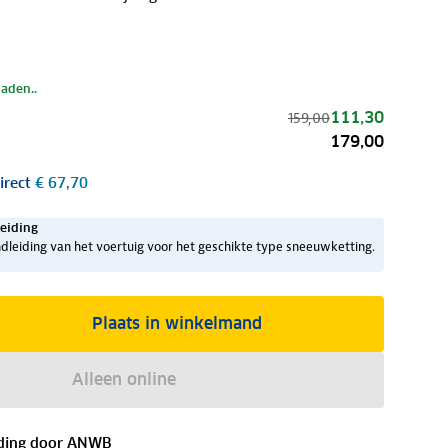
laden..
111,30
159,00
179,00
irect
€ 67,70
eiding
dleiding van het voertuig voor het geschikte type sneeuwketting.
Plaats in winkelmand
Alleen online
ding door
ANWB