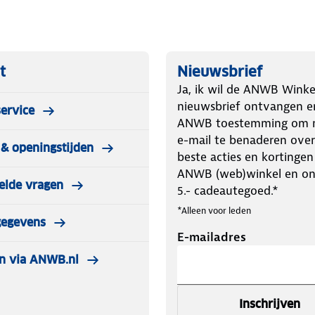
t
Nieuwsbrief
Ja, ik wil de ANWB Winke
nieuwsbrief ontvangen e
ervice
ANWB toestemming om m
e-mail te benaderen over
& openingstijden
beste acties en kortingen
ANWB (web)winkel en o
elde vragen
5.- cadeautegoed.*
*Alleen voor leden
gegevens
E-mailadres
n via ANWB.nl
Inschrijven