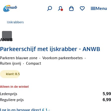
Menu
IJskrabbers
ANWB
Parkeerschijf met ijskrabber - ANWB
Parkeren blauwe zone
Voorkom parkeerboetes
Ruiten ijsvrij
Compact
klant: 8.5
Alleen in de winkel
5,99
Ledenprijs
6,99
Reguliere prijs
Log in
en bespaar direct
€ 1,-