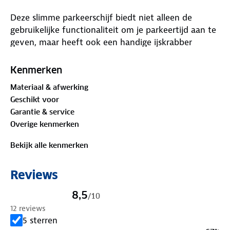
Deze slimme parkeerschijf biedt niet alleen de
gebruikelijke functionaliteit om je parkeertijd aan te
geven, maar heeft ook een handige ijskrabber
geïntegreerd. Dit betekent dat je niet langer hoeft
te zoeken naar een aparte ijskrabber wanneer je
Kenmerken
auto bedekt is met een laagje ijs. Met deze
Materiaal & afwerking
parkeerschijf bij de hand kun je eenvoudig ijs van je
Geschikt voor
autoruiten verwijderen voordat je op weg gaat,
Garantie & service
waardoor je kostbare tijd bespaart en je veiligheid
Overige kenmerken
op de weg vergroot.
Bekijk alle kenmerken
Reviews
8,5
/
10
12 reviews
5 sterren