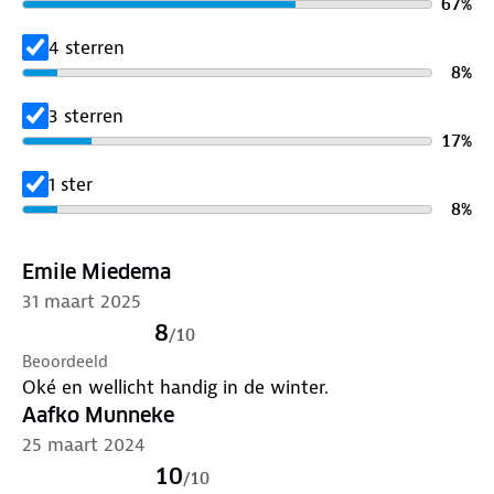
67
%
4 sterren
8
%
3 sterren
17
%
1 ster
8
%
Emile Miedema
31 maart 2025
8
/
10
Beoordeeld
Oké en wellicht handig in de winter.
Aafko Munneke
25 maart 2024
10
/
10