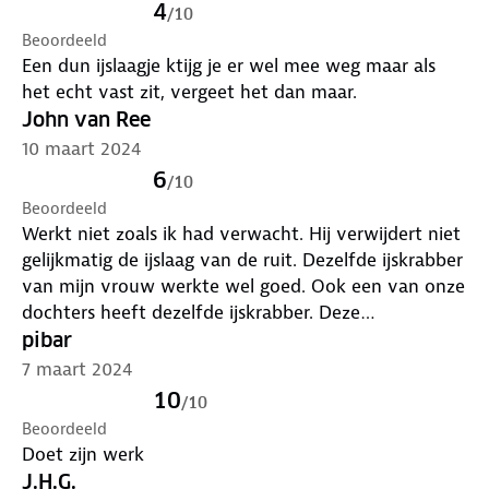
4
/
10
Beoordeeld
Een dun ijslaagje ktijg je er wel mee weg maar als
het echt vast zit, vergeet het dan maar.
John van Ree
10 maart 2024
6
/
10
Beoordeeld
Werkt niet zoals ik had verwacht. Hij verwijdert niet
gelijkmatig de ijslaag van de ruit. Dezelfde ijskrabber
van mijn vrouw werkte wel goed. Ook een van onze
dochters heeft dezelfde ijskrabber. Deze
veroorzaakte krassen in de ruit. Al met al geen
pibar
topproduct...
7 maart 2024
10
/
10
Beoordeeld
Doet zijn werk
J.H.G.