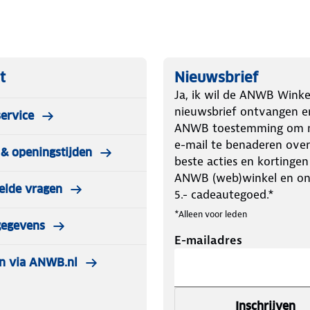
ankzij het innovatieve
t
Nieuwsbrief
Ja, ik wil de ANWB Winke
nieuwsbrief ontvangen e
ervice
ANWB toestemming om m
e-mail te benaderen over
& openingstijden
beste acties en kortingen
ANWB (web)winkel en o
elde vragen
5.- cadeautegoed.*
*Alleen voor leden
gegevens
E-mailadres
n via ANWB.nl
Inschrijven