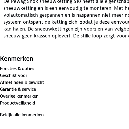
De Pewag Snox sneeuwketting 510 heeft alle eigenscha
sneeuwketting en is een eenvoudig te monteren. Met h
volautomatisch gespannen en is naspannen niet meer nod
systeem ontspant de ketting zich, zodat je deze eenvo
kan halen. De sneeuwkettingen zijn voorzien van velgbes
sneeuw geen krassen oplevert. De stille loop zorgt voor 
Het innovatieve Starwave-profiel zorgt voor optimale 
sneeuwketting kun je veilig op weg. Deze sneeuwkettin
Kenmerken
16662-1 en Önorm V5117.
Functies & opties
Geschikt voor
Kies de juiste maat sneeuwketting
Afmetingen & gewicht
Met onze
handige configurator
vind je de sneeuwketting
Garantie & service
de gegevens van jouw band in en vind de juiste type sn
Overige kenmerken
Specificaties Snox 510
Productveiligheid
✓ De sneeuwkettingen worden per twee stuks geleverd
✓ Geschikt voor auto’s met voorwielaandrijving
Bekijk alle kenmerken
✓ Voorzien van Quick-release-systeem
✓ ÖNORM (Oostenrijkse standaard) en EN 16662-1 keur