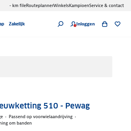
- km file
Routeplanner
Winkels
Kampioen
Service & contact
Inloggen
ap
Zakelijk
eeuwketting 510 - Pewag
ge
Passend op voorwielaandrijving
ning om banden