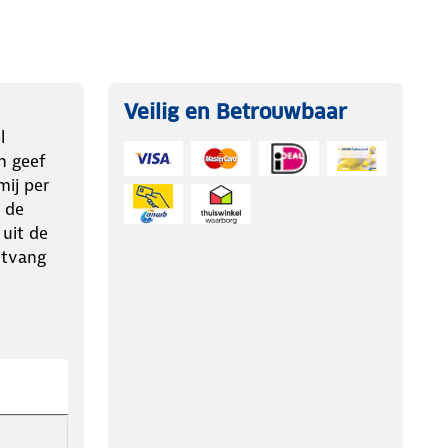
Veilig en Betrouwbaar
l
n geef
ij per
 de
 uit de
ntvang