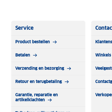
✓ Beschermt de velg, geen direct contact met de velg d
kettingsysteem
Meer varianten van de Snox sneeuwketting
Snox - Sneeuwketting 520 - Pewag
Service
Contac
Snox - Sneeuwketting 530 - Pewag
Snox - Sneeuwketting 540 - Pewag
Product bestellen
Klantens
Snox - Sneeuwketting 550 - Pewag
Snox - Sneeuwketting 560 - Pewag
Betalen
Winkels 
Snox - Sneeuwketting 570 - Pewag
Verzending en bezorging
Veelgest
Retour en terugbetaling
Contact
Garantie, reparatie en
Verkope
artikelklachten