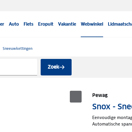
er
Auto
Fiets
Eropuit
Vakantie
Webwinkel
Lidmaatsch
Sneeuwkettingen
Zoek
Pewag
Snox - Sn
Eenvoudige monta
Automatische span