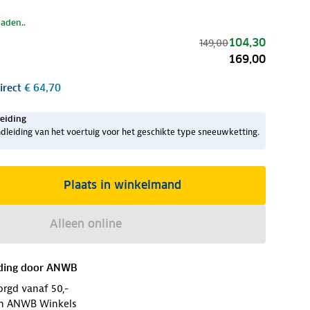
laden..
104,30
149,00
169,00
irect
€ 64,70
eiding
dleiding van het voertuig voor het geschikte type sneeuwketting.
Plaats in winkelmand
Alleen online
ding door
ANWB
orgd vanaf 50,-
 in ANWB Winkels