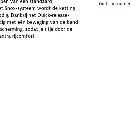
ppen van een standaard
Gratis retourne
et Snox-systeem wordt de ketting
ig. Dankzij het Quick-release-
udig met één beweging van de band
cherming, zodat je ritje door de
extra rijcomfort.
grip. Met de Pewag Snox
g voldoet aan de normeringen EN
 die geschikt is voor jouw band. Vul
eeuwketting.
merk