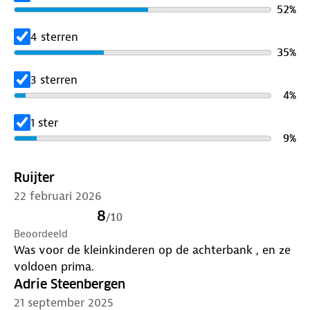
sleutelbeen. Een gordelhoes kan helpen om de
52
%
gordel op zijn plaats te houden en de positie ervan
te stabiliseren, zodat deze effectief kan
4 sterren
functioneren bij een botsing.
35
%
3 sterren
De ANWB Gordelhoes is gemakkelijk te bevestigen
4
%
met behulp van de klittenbandsluiting en wordt
geleverd in een set van twee stuks (24x6,5cm).
1 ster
9
%
Ruijter
22 februari 2026
8
/
10
Beoordeeld
Was voor de kleinkinderen op de achterbank , en ze
voldoen prima.
Adrie Steenbergen
21 september 2025