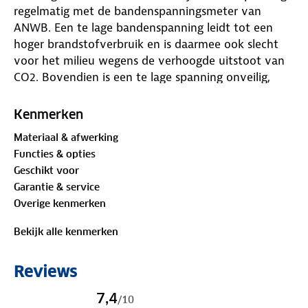
regelmatig met de bandenspanningsmeter van
ANWB. Een te lage bandenspanning leidt tot een
hoger brandstofverbruik en is daarmee ook slecht
voor het milieu wegens de verhoogde uitstoot van
CO2. Bovendien is een te lage spanning onveilig,
vanwege een slechtere wegligging en een langere
remweg. Een bandenspanning die 25 procent te laag
Kenmerken
is, verhoogt de weerstand met 10 procent, waardoor
Materiaal & afwerking
het brandstofverbruik met ongeveer 2 procent
Functies & opties
toeneemt. Automobilisten die zo'n 25.000 kilometer
Geschikt voor
per jaar afleggen, moeten daardoor al snel 140 euro
Garantie & service
extra betalen aan brandstof.
Overige kenmerken
Raakt de batterij van de bandenspanningsmeter
Bekijk alle kenmerken
leeg? Draai dan eenvoudig de schroefjes los en
vervang de batterij. Gebruik een nieuwe 3V lithium
Reviews
batterij. Zo heb je altijd een goed werkende meter.
7,4
/
10
Bekijk de gebruiksaanwijzing