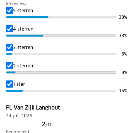
60 reviews
5 sterren
Specificaties bandenmeter:
38
%
✓ CE-getest
✓ Schokbestendig
4 sterren
✓ Met LCD-scherm
33
%
✓ Accuraatheid van ± 2%
3 sterren
✓ Schakelt automatisch uit
5
%
✓ Inclusief 1 x CR2032 - 3V batterij
✓ Weergave in PSI en BAR (max. 7 BAR)
2 sterren
✓ Bruikbaar bij temperaturen tussen 0˚C en 40˚C
8
%
✓ Rijden met de juiste bandenspanning verhoogt de
1 ster
levensduur van de banden
15
%
✓ Geschikt voor auto, motor, caravan, camper,
aanhangwagen, vrachtwagen, etc.
FL Van Zijll Langhout
24 juli 2026
2
/
10
Beoordeeld